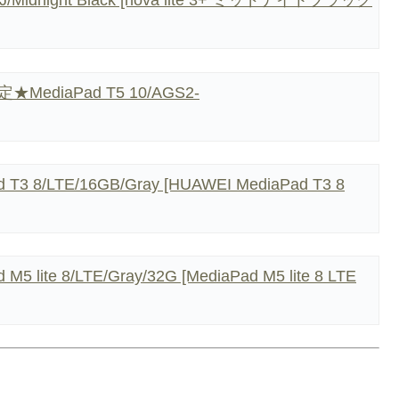
idnight Black [nova lite 3+ ミッドナイトブラック
ediaPad T5 10/AGS2-
8/LTE/16GB/Gray [HUAWEI MediaPad T3 8
te 8/LTE/Gray/32G [MediaPad M5 lite 8 LTE