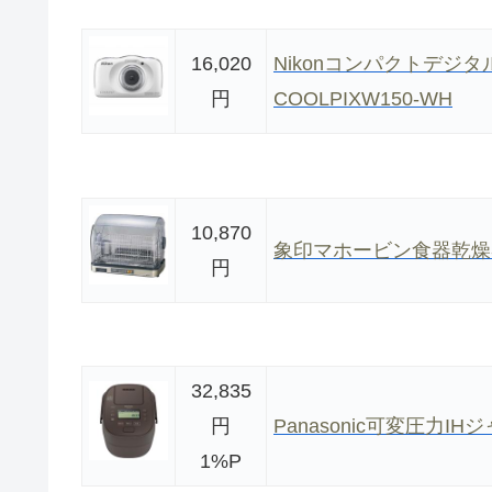
16,020
Nikonコンパクトデジタル
円
COOLPIXW150-WH
10,870
象印マホービン食器乾燥器 E
円
32,835
円
Panasonic可変圧力IH
1%P