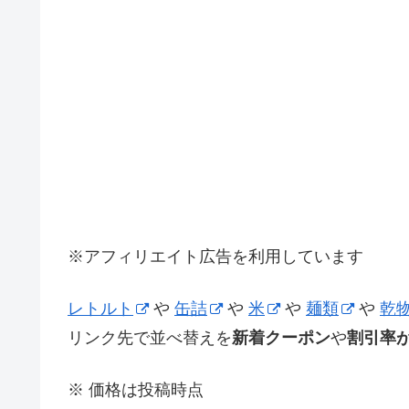
※アフィリエイト広告を利用しています
レトルト
や
缶詰
や
米
や
麺類
や
乾
リンク先で並べ替えを
新着クーポン
や
割引率
※ 価格は投稿時点