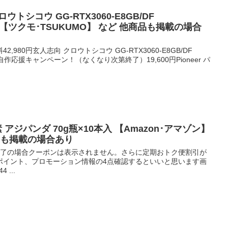
ロウトシコウ GG-RTX3060-E8GB/DF
NG 【ツクモ･TSUKUMO】 など 他商品も掲載の場合
料42,980円玄人志向 クロウトシコウ GG-RTX3060-E8GB/DF
冬の自作応援キャンペーン！（なくなり次第終了）19,600円Pioneer パ
素 アジパンダ 70g瓶×10本入 【Amazon･アマゾン】
品も掲載の場合あり
ン終了の場合クーポンは表示されません。さらに定期おトク便割引が
ポイント、プロモーション情報の4点確認するといいと思います画
...