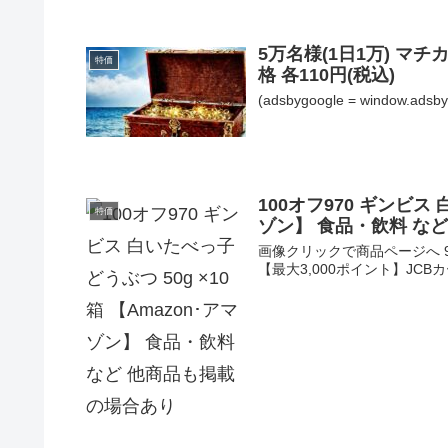
5万名様(1日1万) マ
特価
格 各110円(税込)
(adsbygoogle = window.adsbygo
100オフ970 ギンビス 
特価
ゾン】 食品・飲料 な
画像クリックで商品ページへ 97
【最大3,000ポイント】JCBカ