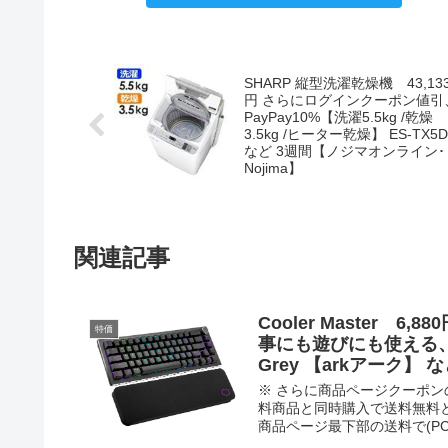
SHARP 縦型洗濯乾燥機 43,13
円 さらにログインクーポン値引
PayPay10%【洗濯5.5kg /乾燥
3.5kg /ヒーター乾燥】 ES-TX5D
など 3週間【ノジマオンライン･
Nojima】
関連記事
Cooler Master 
特価
事にも遊びにも使える、
Grey 【arkアーク】
※ さらに商品ページクーポン
料商品と同時購入で送料無料
商品ページ最下部の送料で(PCサイ