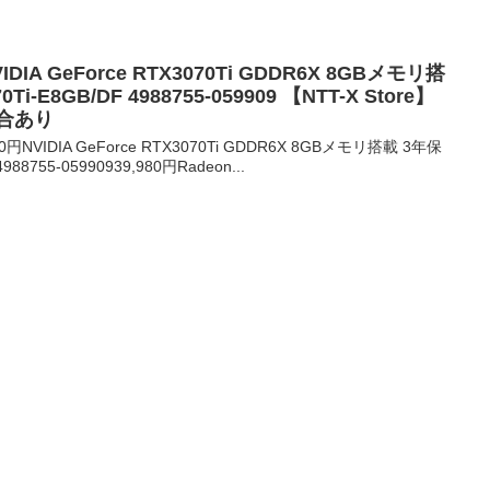
DIA GeForce RTX3070Ti GDDR6X 8GBメモリ搭
i-E8GB/DF 4988755-059909 【NTT-X Store】
合あり
円NVIDIA GeForce RTX3070Ti GDDR6X 8GBメモリ搭載 3年保
988755-05990939,980円Radeon...