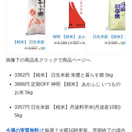
神明 【精米】 あかふじ いつものお米 5kg
【精米】 日生米穀 朱鷺と暮らす郷 5kg
￥4,184 (￥837 / kg)
￥3,940
￥3,667
画像下の商品名クリックで商品ページへ
3362円 【精米】 日生米穀 朱鷺と暮らす郷 5kg
3886円 定期OFF 神明 【精米】 あかふじ いつもの
お米 5kg
3357円 日生米穀 【精米】丹波料亭米(丹波産10割)
5kg
今週の実質無料
毎週？火曜10時更新。早期終了の場合