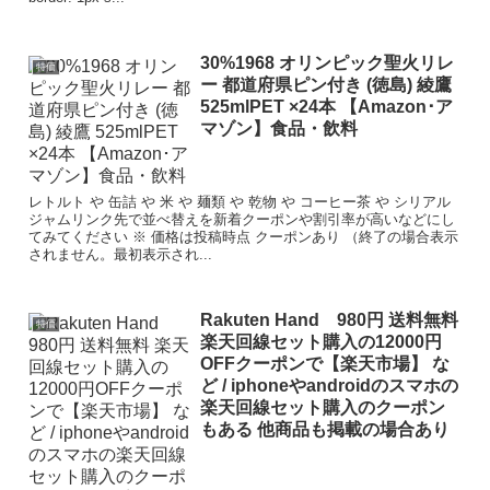
30%1968 オリンピック聖火リレ
特価
ー 都道府県ピン付き (徳島) 綾鷹
525mlPET ×24本 【Amazon･ア
マゾン】食品・飲料
レトルト や 缶詰 や 米 や 麺類 や 乾物 や コーヒー茶 や シリアル
ジャムリンク先で並べ替えを新着クーポンや割引率が高いなどにし
てみてください ※ 価格は投稿時点 クーポンあり （終了の場合表示
されません。最初表示され...
Rakuten Hand 980円 送料無料
特価
楽天回線セット購入の12000円
OFFクーポンで【楽天市場】 な
ど / iphoneやandroidのスマホの
楽天回線セット購入のクーポン
もある 他商品も掲載の場合あり