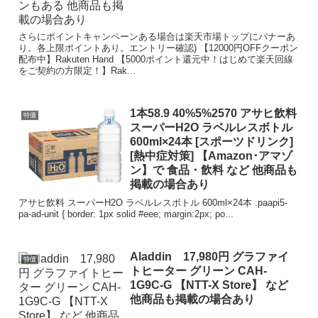
さらにポイントキャンペーンある場合は楽天市場トップにバナーあ
り。各上限ポイントあり。エントリー確認) 【12000円OFFクーポン
配布中】Rakuten Hand 【5000ポイント還元中！はじめて楽天回線
をご契約の方限定！】Rak...
1本58.9 40%5%2570 アサヒ飲料
特価
スーパーH2O ラベルレスボトル
600ml×24本 [スポーツドリンク]
[熱中症対策] 【Amazon･アマゾ
ン】で 食品・飲料 など 他商品も
掲載の場合あり
アサヒ飲料 スーパーH2O ラベルレスボトル 600ml×24本 .paapi5-
pa-ad-unit { border: 1px solid #eee; margin:2px; po...
Aladdin 17,980円 グラファイ
特価
トヒーター グリーン CAH-
1G9C-G 【NTT-X Store】 など
他商品も掲載の場合あり