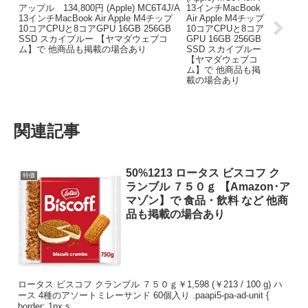
アップル 134,800円 (Apple) MC6T4J/A
13インチMacBook Air Apple M4チップ
10コアCPUと8コアGPU 16GB 256GB
SSD スカイブルー 【ヤマダウェブコ
ム】で 他商品も掲載の場合あり
関連記事
50%1213 ロータス ビスコフ ク
特価
ランブル ７５０ｇ 【Amazon･ア
マゾン】で 食品・飲料 など 他商
品も掲載の場合あり
ロータス ビスコフ クランブル ７５０ｇ￥1,598 (￥213 / 100 g) ハ
ース 4種のアソートミレーサンド 60個入り .paapi5-pa-ad-unit {
border: 1px s...