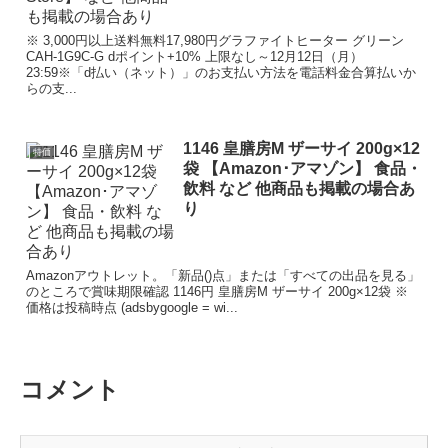
※ 3,000円以上送料無料17,980円グラファイトヒーター グリーン
CAH-1G9C-G dポイント+10% 上限なし～12月12日（月）
23:59※「d払い（ネット）」のお支払い方法を電話料金合算払いか
らの支...
1146 皇膳房M ザーサイ 200g×12
特価
袋 【Amazon･アマゾン】 食品・
飲料 など 他商品も掲載の場合あ
り
Amazonアウトレット。「新品()点」または「すべての出品を見る」
のところで賞味期限確認 1146円 皇膳房M ザーサイ 200g×12袋 ※
価格は投稿時点 (adsbygoogle = wi...
コメント