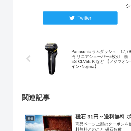
シ
Twitter
Panasonic ラムダッシュ 17,79
円 リニアシェーバー5枚刃 黒
ES-CLV5E-K など 【ノジマオン
イン･Nojima】
関連記事
磁石 31円～送料無料
特価
商品ページ上部のクーポンを使
料無料とのこと 磁石各種