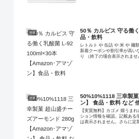
50％ カルピス 守る働く乳
特価
品・飲料
レトルト や 缶詰 や 米 や 
新着クーポンや割引率が高いな
り （終了の場合表示されません.
50%10%1118 三幸製
特価
ン】 食品・飲料 など
【実質無料】カゴメ 畑うまれ
ション情報を確認。記載ある場
は表示されません。さらに定期