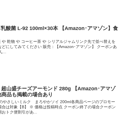
酸菌 L-92 100ml×30本 【Amazon･アマゾン】食
麺類 や 乾物 や コーヒー茶 や シリアルジャムリンク先で並べ替えを
どにしてみてください 販売：【Amazon･アマゾン】 クーポンあ
..
菓 超山盛チーズアーモンド 280g 【Amazon･アマゾ
 他商品も掲載の場合あり
のやさしいミルク まろやかソイ 200ml各商品ページのプロモー
合は対象【B】 ※ 価格は投稿時点 クーポン終了の場合クーポン
おトク便割引があ...