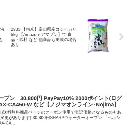
K液
2933 【精米】富山県産コシヒカリ
5kg 【Amazon･アマゾン】で 食
も
品・飲料 など 他商品も掲載の場合
あり
 30,800円 PayPay10% 2000ポイント(ログ
AX-CA450-W など【ノジマオンライン･Nojima】
使用前)送料無料商品ページのクーポン使用で表記価格となるものもあ
更があります) 30,800円SHARPウォーターオーブン 「ヘルシ
-CA...