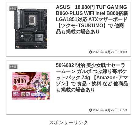
ASUS 18,980円 TUF GAMING
特価
B860-PLUS WIFI Intel B860搭載
LGA1851対応 ATXマザーボード
【ツクモ･TSUKUMO】で 他商
品も掲載の場合あり
2026年04月27日 01:03
50%682 明治 美少女戦士セーラ
特価
ームーン ガルボ つぶ練り苺ポケ
ットパック 74g 【Amazon･アマ
ゾン】で 食品・飲料 など 他商品
も掲載の場合あり
2026年04月27日 00:53
スポンサーリンク