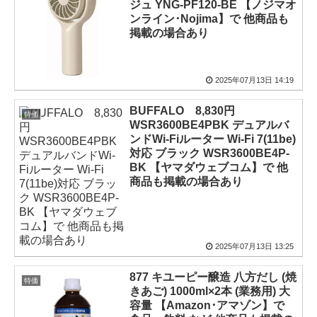
ジュ YNG-PF120-BE 【ノジマオ
ンライン･Nojima】で 他商品も
掲載の場合あり
2025年07月13日 14:19
BUFFALO 8,830円
特価
WSR3600BE4PBK デュアルバ
ンドWi-Fiルーター Wi-Fi 7(11be)
対応 ブラック WSR3600BE4P-
BK 【ヤマダウェブコム】で 他
商品も掲載の場合あり
2025年07月13日 13:25
877 キユーピー醸造 八方だし (焼
特価
きあご) 1000ml×2本 (業務用) 大
容量 【Amazon･アマゾン】で