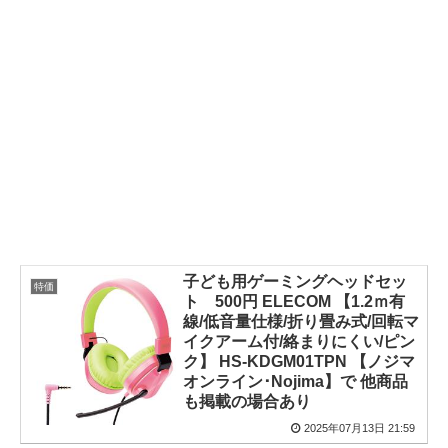
子ども用ゲーミングヘッドセッ
特価
ト 500円 ELECOM 【1.2ｍ有
線/低音量仕様/折り畳み式/回転マ
イクアーム付/絡まりにくい/ピン
ク】 HS-KDGM01TPN 【ノジマ
オンライン･Nojima】で 他商品
も掲載の場合あり
2025年07月13日 21:59