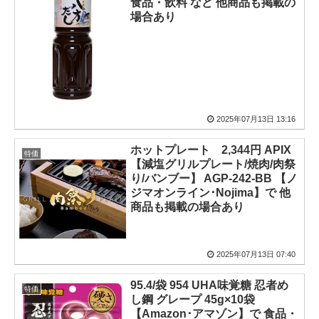
食品・飲料 など 他商品も掲載の
場合あり
2025年07月13日 13:16
ホットプレート 2,344円 APIX
特価
【減塩グリルプレート/焼肉/肉祭
り/バンブー】 AGP-242-BB 【ノ
ジマオンライン･Nojima】で 他
商品も掲載の場合あり
2025年07月13日 07:40
95.4/袋 954 UHA味覚糖 忍者め
特価
し鋼 グレープ 45g×10袋
【Amazon･アマゾン】で 食品・