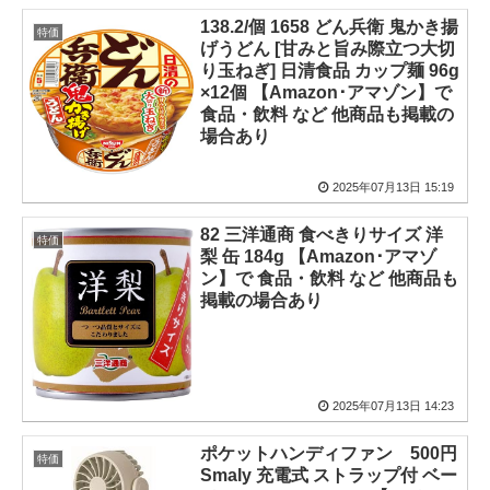
138.2/個 1658 どん兵衛 鬼かき揚
特価
げうどん [甘みと旨み際立つ大切
り玉ねぎ] 日清食品 カップ麺 96g
×12個 【Amazon･アマゾン】で
食品・飲料 など 他商品も掲載の
場合あり
2025年07月13日 15:19
82 三洋通商 食べきりサイズ 洋
特価
梨 缶 184g 【Amazon･アマゾ
ン】で 食品・飲料 など 他商品も
掲載の場合あり
2025年07月13日 14:23
ポケットハンディファン 500円
特価
Smaly 充電式 ストラップ付 ベー