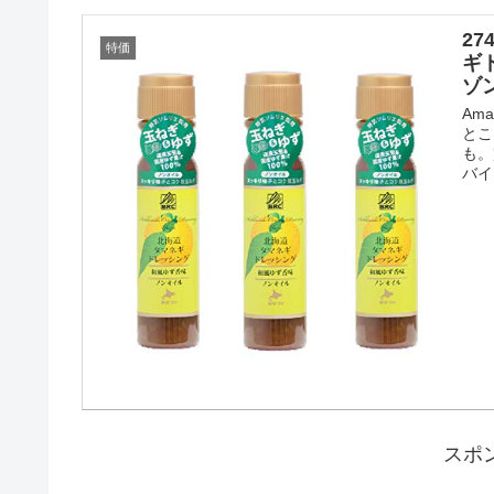
2
特価
ギド
ゾ
Am
とこ
も。
バイ
スポ