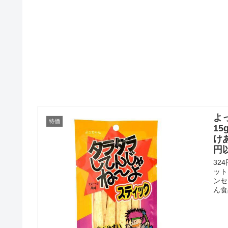
よ
特価
1
けあ
円
32
ット
ンセ
ん食