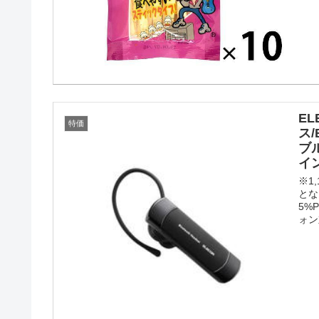
E
特価
ス/
ブル
イ
※1
とな
5%
ォン対