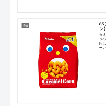
85
特価
ン
今週
ジの
円以
ーン 