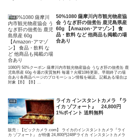
50%1080 薩摩川内市観光物産協
特価
会 うなぎ肝の佃煮缶 鹿児島県産
60g 【Amazon･アマゾン】 食
品・飲料 など 他商品も掲載の場
合あり
1080円 50%クーポン 薩摩川内市観光物産協会 うなぎ肝の佃煮缶 鹿
児島県産 60g 今週の実質無料 毎週？火曜10時更新。早期終了の場
合あり各商品ページのプロモーション情報を確認。記載ある場合は
対象【B】【B】...
ライカ インスタントカメラ 『ラ
特価
イカ ゾフォート』 24,800円
1%ポイント 送料無料
販売：【ビックカメラ.com】 ライカのインスタントカメラ『ライ
カ ゾフォート』 が特価 24,800円248Pライカ インスタントカメラ