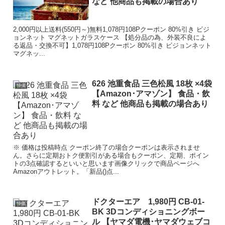
など 他商品も掲載の場合あり
2,000円以上送料(550円～)無料1,078円108Pクーポン 80%引き ビジ
ョンネット マグネットガラスケース 【処分品の為、外装不良によ
る返品・交換不可】1,078円108Pクーポン 80%引き ビジョンネット
マグネッ...
626 池重食品 三色松風 18枚 ×4袋
特価
【Amazon･アマゾン】 食品・飲
料 など 他商品も掲載の場合あり
※ 価格は投稿時点 クーポン終了の場合クーポンは表示されませ
ん。さらに定期おトク便割引がある場合もクーポン、定期、ポイン
トの3点確認するといいと思います画像クリックで商品ページへ
Amazonアウトレット。「新品()点...
ドクターエア 1,980円 CB-01-
特価
BK 3Dコンディショニングボー
ル 【ヤマダ電機･ヤマダウェブコ