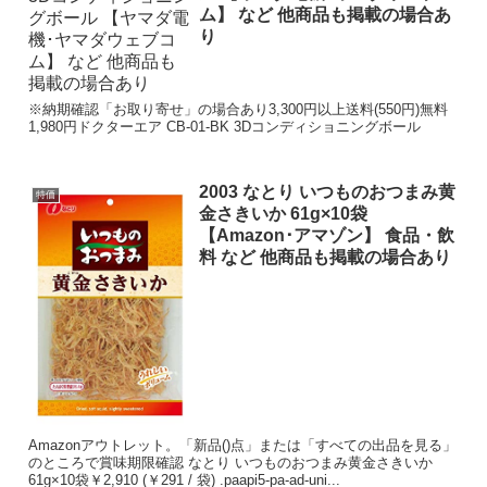
ム】 など 他商品も掲載の場合あ
り
※納期確認「お取り寄せ」の場合あり3,300円以上送料(550円)無料
1,980円ドクターエア CB-01-BK 3Dコンディショニングボール
2003 なとり いつものおつまみ黄
特価
金さきいか 61g×10袋
【Amazon･アマゾン】 食品・飲
料 など 他商品も掲載の場合あり
Amazonアウトレット。「新品()点」または「すべての出品を見る」
のところで賞味期限確認 なとり いつものおつまみ黄金さきいか
61g×10袋￥2,910 (￥291 / 袋) .paapi5-pa-ad-uni...