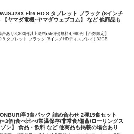
7WJSJ28X Fire HD 8 タブレット ブラック (8インチ
GB 【ヤマダ電機･ヤマダウェブコム】 など 他商品も
り3,300円以上送料(550円)無料4,980円【台数限定】
re HD 8 タブレット ブラック (8インチHDディスプレイ) 32GB
 DONBURI亭3食パック 詰め合わせ 2種15食セット
3食×3個)食べ比べ/常温保存/非常食/備蓄/ローリングス
アマゾン】 食品・飲料 など 他商品も掲載の場合あり