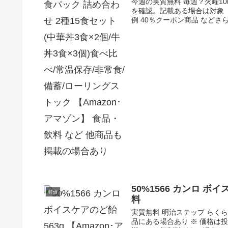
今週の実質無料 毎週？火曜1
を確認。記載ある場合は対象【
例 40％クーポン商品 などさら
50%1566 カンロ ボ
特価
料
実質無料 明治ステップ ら
品にある場合あり ※ 価格は