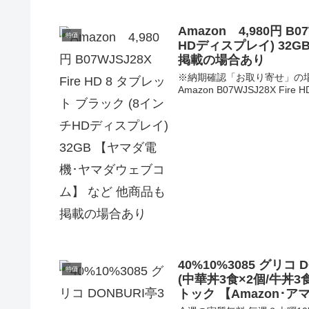
Amazon 4,980円 B0
特価
HDディスプレイ) 32
掲載の場合あり
※納期確認「お取り寄せ」の場合あ
Amazon B07WJSJ28X Fi
40%10%3085 グリコ
特価
(中華丼3食×2個/牛丼
トック 【Amazon･