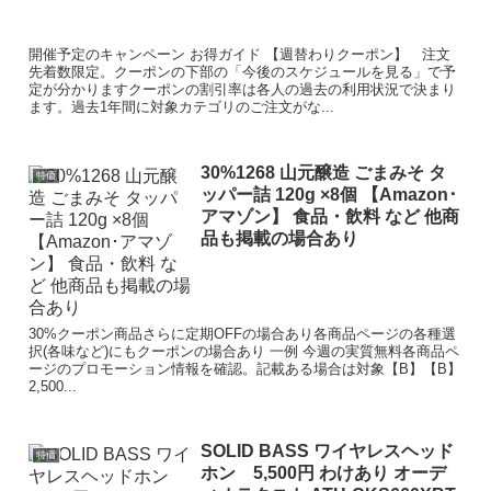
開催予定のキャンペーン お得ガイド 【週替わりクーポン】 注文
先着数限定。クーポンの下部の「今後のスケジュールを見る」で予
定が分かりますクーポンの割引率は各人の過去の利用状況で決まり
ます。過去1年間に対象カテゴリのご注文がな...
30%1268 山元醸造 ごまみそ タ
特価
ッパー詰 120g ×8個 【Amazon･
アマゾン】 食品・飲料 など 他商
品も掲載の場合あり
30%クーポン商品さらに定期OFFの場合あり各商品ページの各種選
択(各味など)にもクーポンの場合あり 一例 今週の実質無料各商品ペ
ージのプロモーション情報を確認。記載ある場合は対象【B】【B】
2,500...
SOLID BASS ワイヤレスヘッド
特価
ホン 5,500円 わけあり オーデ