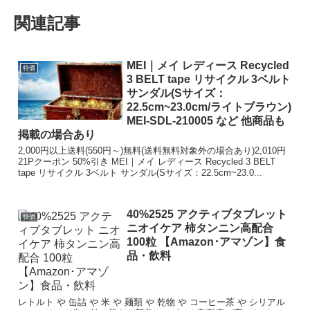
関連記事
MEI｜メイ レディース Recycled
特価
3 BELT tape リサイクル 3ベルト
サンダル(Sサイズ：
22.5cm~23.0cm/ライトブラウン)
MEI-SDL-210005 など 他商品も
掲載の場合あり
2,000円以上送料(550円～)無料(送料無料対象外の場合あり)2,010円
21Pクーポン 50%引き MEI｜メイ レディース Recycled 3 BELT
tape リサイクル 3ベルト サンダル(Sサイズ：22.5cm~23.0...
40%2525 アクティブタブレット
特価
ニオイケア 柿タンニン高配合
100粒 【Amazon･アマゾン】食
品・飲料
レトルト や 缶詰 や 米 や 麺類 や 乾物 や コーヒー茶 や シリアル