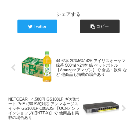
シェアする
Twitter
コピー
44.6/本 20%5%1426 アイリスオーヤマ
緑茶 500ml ×24本 綠 ペットボトル
【Amazon･アマゾン】で 食品・飲料 な
ど 他商品も掲載の場合あり
NETGEAR 4,580円 GS108LP ギガ8ポ
ート PoE+(60.5W)対応 アンマネージス
イッチ GS108LP-100AJS 【OCNオンラ
インショップ(旧NTT-X)】で 他商品も掲
載の場合あり