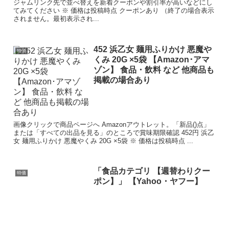
ジャムリンク先で並べ替えを新着クーポンや割引率が高いなどにし
てみてください ※ 価格は投稿時点 クーポンあり （終了の場合表示
されません。最初表示され...
452 浜乙女 麺用ふりかけ 悪魔や
特価
くみ 20G ×5袋 【Amazon･アマ
ゾン】 食品・飲料 など 他商品も
掲載の場合あり
画像クリックで商品ページへ Amazonアウトレット。「新品()点」
または「すべての出品を見る」のところで賞味期限確認 452円 浜乙
女 麺用ふりかけ 悪魔やくみ 20G ×5袋 ※ 価格は投稿時点 ...
「食品カテゴリ 【週替わりクー
特価
ポン】」 【Yahoo・ヤフー】