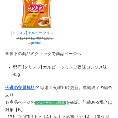
[クリスプ] カルビー クリスプ旨味コンソメ味 45g
￥127 (￥12,700 / 100 g)
画像下の商品名クリックで商品ページへ
85円 [クリスプ] カルビー クリスプ旨味コンソメ味
45g
今週の実質無料
毎週？火曜10時更新。早期終了の場合
あり
各商品ページの
を確認。記載ある場合は
プロモーション情報
対象【B】
【B】〇〇円以上と【A】をまとめ買いで【A】1個分が