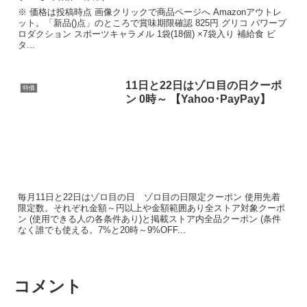
※ 価格は投稿時点 画像クリックで商品ページへ Amazonアウトレ
ット。「新品()点」のところで賞味期限確認 825円 グリコ パワープ
ロダクション スポーツキャラメル 1袋(18個) ×7袋入り 補給食 ビ
タ...
11日と22日はゾロ目の日クーポ
特価
ン 0時～ 【Yahoo･PayPay】
毎月11日と22日はゾロ目の日 ゾロ目の日限定クーポン 使用先着
限定数。それぞれ金額～円以上や金額範囲あり全ストア対象クーポ
ン (使用できる人の各条件あり)と掲載ストア内全品クーポン (条件
なく誰でも使える。7%と20時～9%OFF...
コメント