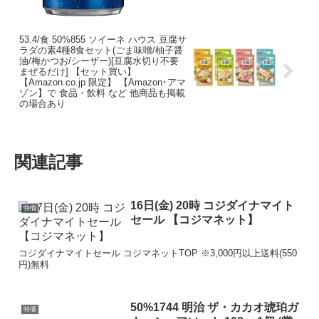
53.4/食 50%855 ソイーネ ハウス 豆腐サ
ラダの素4種8食セット(ごま味噌/柚子醤
油/梅かつお/シーザー)[豆腐水切り不要
まぜるだけ] 【セット買い】
【Amazon.co.jp 限定】 【Amazon･アマ
ゾン】で 食品・飲料 など 他商品も掲載
の場合あり
関連記事
16日(金) 20時 コジダイナマイト
特価
セール 【コジマネット】
コジダイナマイトセール コジマネットTOP ※3,000円以上送料(550
円)無料
50%1744 明治 ザ・カカオ琥珀ガ
特価