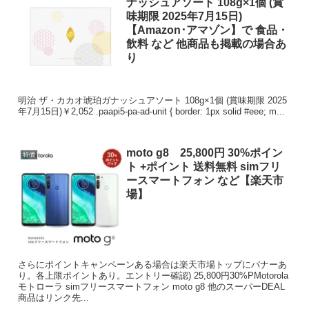
ナッシュアソート 108g×1個 (賞
味期限 2025年7月15日)
【Amazon･アマゾン】で 食品・
飲料 など 他商品も掲載の場合あ
り
明治 ザ・カカオ琥珀ガナッシュアソート 108g×1個 (賞味期限 2025
年7月15日)￥2,052 .paapi5-pa-ad-unit { border: 1px solid #eee; m...
moto g8 25,800円 30%ポイン
特価
ト +ポイント 送料無料 simフリ
ースマートフォン など【楽天市
場】
さらにポイントキャンペーンある場合は楽天市場トップにバナーあ
り。各上限ポイントあり。エントリー確認) 25,800円30%PMotorola
モトローラ simフリースマートフォン moto g8 他のスーパーDEAL
商品はリンク先...