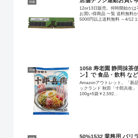
店舗チラシ連動お買い
特価
12or13日販売。何時開始かは
お買い得商品 一覧 送料無料
5000円以上送料無料 ～4/12 13:
1058 寿老園 静岡抹茶
特価
ン】で 食品・飲料 な
Amazonアウトレット。「
ックランド 秋田「十郎兵衛」 
100g×5袋￥2,592...
50%1532 業務用 バリ