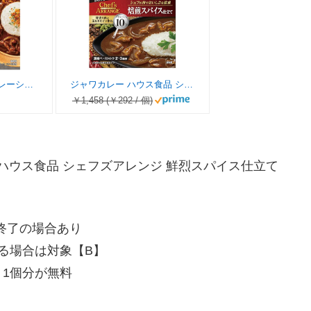
ハウス バーモントカレーシェフズアレンジ 果実仕立て 110g ×5個【カレールー】 【時短調理】
ジャワカレー ハウス食品 シェフズアレンジ 焙煎スパイス仕立て 102g ×5個【カレールー】 【時短調理】
￥1,458 (￥292 / 個)
ー ハウス食品 シェフズアレンジ 鮮烈スパイス仕立て
終了の場合あり
る場合は対象【B】
】1個分が無料