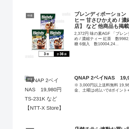
ブレンディポーション 2,
特価
ヒー 甘さひかえめ / 
店】 など 他商品も掲
2,372円 味の素AGF 「ブ
め / 濃縮ティー 紅茶 数99
糖 6個入 数10004,24...
QNAP 2ベイNAS 19,9
特価
※ 3,000円以上送料無料 19,980
金、土曜はd払いでdポイント+2