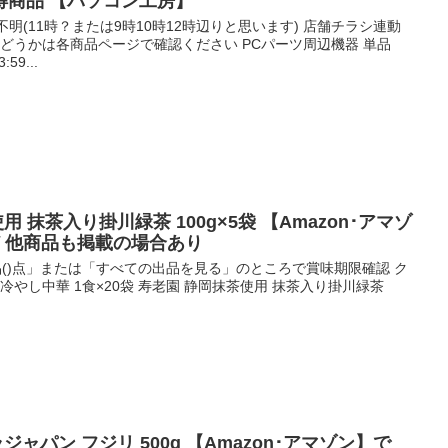
得商品 【パソコン工房】
不明(11時？または9時10時12時辺りと思います) 店舗チラシ連動
かどうかは各商品ページで確認ください PCパーツ周辺機器 単品
59...
使用 抹茶入り掛川緑茶 100g×5袋 【Amazon･アマゾ
ど 他商品も掲載の場合あり
新品()点」または「すべての出品を見る」のところで賞味期限確認 ク
冷やし中華 1食×20袋 寿老園 静岡抹茶使用 抹茶入り掛川緑茶
ラジャパン フジリ 500g 【Amazon･アマゾン】で