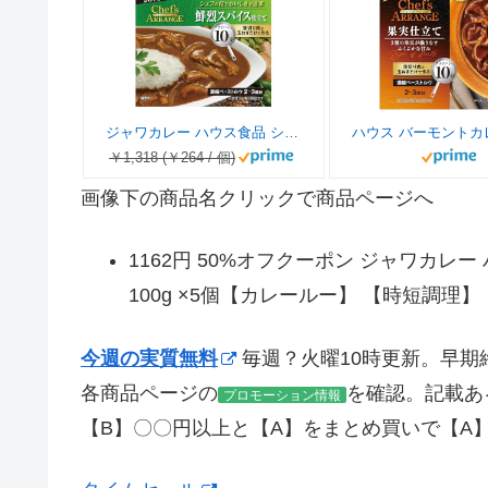
ジャワカレー ハウス食品 シェフズアレンジ 鮮烈スパイス仕立て 100g ×5個【カレールー】 【時短調理】
￥1,318 (￥264 / 個)
画像下の商品名クリックで商品ページへ
1162円 50%オフクーポン ジャワカレ
100g ×5個【カレールー】 【時短調理】
今週の実質無料
毎週？火曜10時更新。早期
各商品ページの
を確認。記載あ
プロモーション情報
【B】〇〇円以上と【A】をまとめ買いで【A