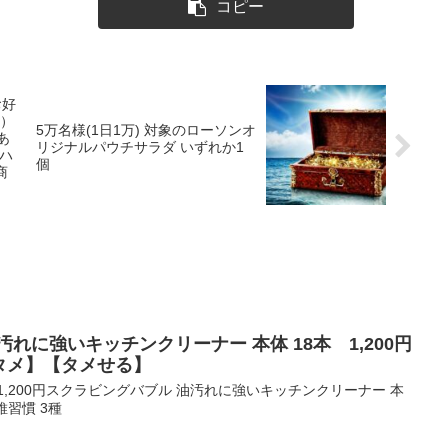
コピー
お好
3）
5万名様(1日1万) 対象のローソンオ
あ
リジナルパウチサラダ いずれか1
ロハ
個
商
れに強いキッチンクリーナー 本体 18本 1,200円
ラタメ】【タメせる】
,200円スクラビングバブル 油汚れに強いキッチンクリーナー 本
維習慣 3種