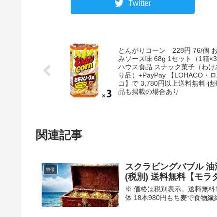
Twitter
とんがりコーン 228円 76/個 
みソース味 68g 1セット（1箱×
ハウス食品 スナック菓子（わけ
り品）+PayPay 【LOHACO・
コ】で 3,780円以上送料無料 他
品も掲載の場合あり
関連記事
スクラビングバブル 油汚
特価
(税別) 送料無料【モ
※ 価格は税別表示。送料無料1
体 18本980円もち麦で食物繊