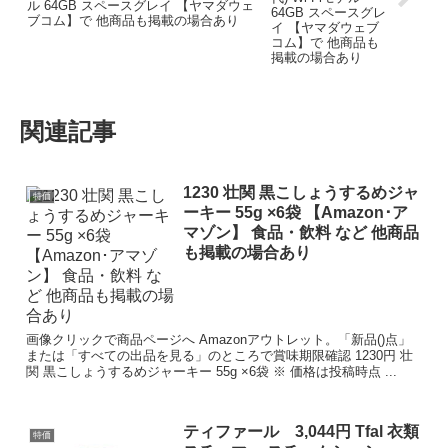
ル 64GB スペースグレイ 【ヤマダウェ
ブコム】で 他商品も掲載の場合あり
関連記事
1230 壮関 黒こしょうするめジャ
特価
ーキー 55g ×6袋 【Amazon･ア
マゾン】 食品・飲料 など 他商品
も掲載の場合あり
画像クリックで商品ページへ Amazonアウトレット。「新品()点」
または「すべての出品を見る」のところで賞味期限確認 1230円 壮
関 黒こしょうするめジャーキー 55g ×6袋 ※ 価格は投稿時点 ...
ティファール 3,044円 Tfal 衣類
特価