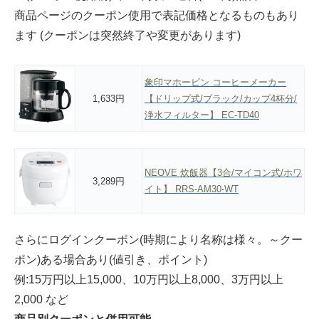
商品ページのクーポン使用で表記価格となるものもあり
ます (クーポンは突然終了や変更があります)
象印マホービン コーヒーメーカー
1,633円
【ドリップ式/ブラック/カップ4杯分/
浄水フィルター】 EC-TD40
NEOVE 炊飯器【3合/マイコン式/ホワ
3,289円
イト】 RRS-AM30-WT
さらにログインクーポン(時期により名称は様々。～クー
ポン)ある場合あり(値引き、ポイント)
例:15万円以上15,000、10万円以上8,000、3万円以上
2,000 など