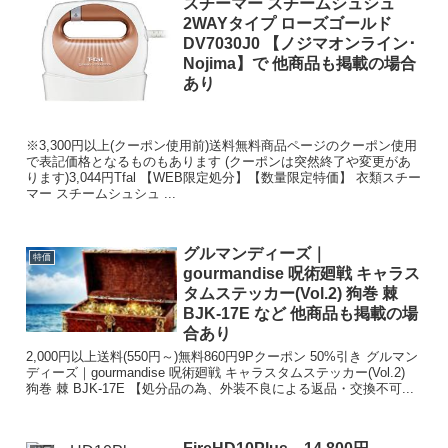
スチーマー スチームシュシュ
2WAYタイプ ローズゴールド
DV7030J0 【ノジマオンライン･
Nojima】で 他商品も掲載の場合
あり
※3,300円以上(クーポン使用前)送料無料商品ページのクーポン使用
で表記価格となるものもあります (クーポンは突然終了や変更があ
ります)3,044円Tfal 【WEB限定処分】【数量限定特価】 衣類スチー
マー スチームシュシュ ...
グルマンディーズ｜
特価
gourmandise 呪術廻戦 キャラス
タムステッカー(Vol.2) 狗巻 棘
BJK-17E など 他商品も掲載の場
合あり
2,000円以上送料(550円～)無料860円9Pクーポン 50%引き グルマン
ディーズ｜gourmandise 呪術廻戦 キャラスタムステッカー(Vol.2)
狗巻 棘 BJK-17E 【処分品の為、外装不良による返品・交換不可...