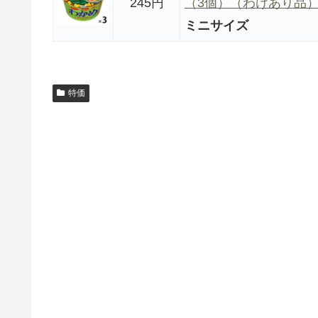
245円
（3個）（わけあり品
ミニサイズ
特価