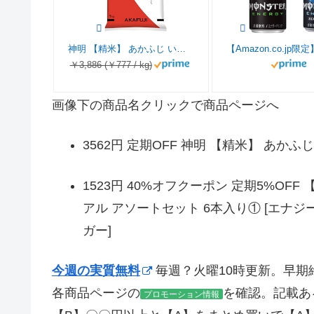
神明 【精米】 あかふじ いつものお米 5kg
￥3,886 (￥777 / kg)
画像下の商品名クリックで商品ページへ
3562円 定期OFF 神明 【精米】 あかふじ
1523円 40%オフクーポン 定期5%OFF 
アル アソートセット 6本入り① [エナジ
ガー]
今週の実質無料
毎週？火曜10時更新。早期
各商品ページの
を確認。記載あ
プロモーション情報