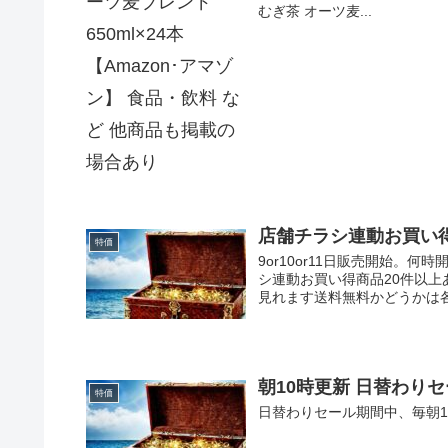
むぎ茶 オーツ麦...
店舗チラシ連動お買い
特価
9or10or11日販売開始。何
シ連動お買い得商品20件以
見れます送料無料かどうかは各
朝10時更新 日替わりセ
特価
日替わりセール期間中、毎朝1