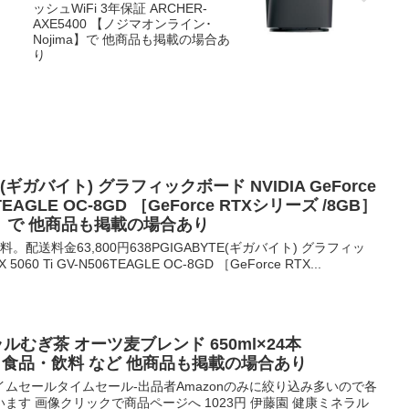
ッシュWiFi 3年保証 ARCHER-
AXE5400 【ノジマオンライン･
Nojima】で 他商品も掲載の場合あ
り
円 (ギガバイト) グラフィックボード NVIDIA GeForce
06TEAGLE OC-8GD ［GeForce RTXシリーズ /8GB］
】で 他商品も掲載の場合あり
。配送料金63,800円638PGIGABYTE(ギガバイト) グラフィッ
 5060 Ti GV-N506TEAGLE OC-8GD ［GeForce RTX...
ラルむぎ茶 オーツ麦ブレンド 650ml×24本
】 食品・飲料 など 他商品も掲載の場合あり
ムセールタイムセール-出品者Amazonのみに絞り込み多いので各
す 画像クリックで商品ページへ 1023円 伊藤園 健康ミネラル