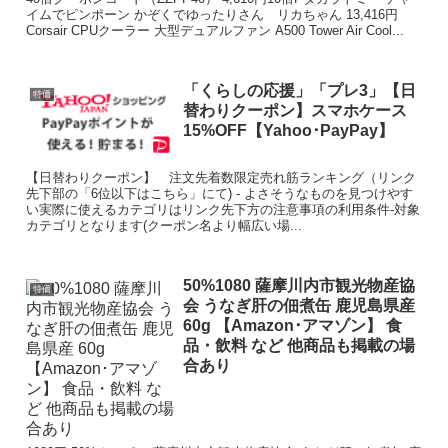
イムでピンポーン かぞくでゆったりさん リカちゃん 13,416円
Corsair CPUクーラー 大型デュアルファン A500 Tower Air Cool...
「くらしの応援」「プレ3」【日
特価
替わりクーポン】スマホケース
15%OFF【Yahoo･PayPay】
【日替わりクーポン】 注文先着数限定売れ筋ランキング（リンク
先下部の「6位以下はこちら」にて) - よさそうなものを見つけやす
い実際に使えるカテゴリはリンク先下方の注意事項の利用条件-対象
カテゴリとなります(クーポン名より幅広い場...
50%1080 薩摩川内市観光物産協
特価
会 うなぎ肝の佃煮缶 鹿児島県産
60g 【Amazon･アマゾン】 食
品・飲料 など 他商品も掲載の場
合あり