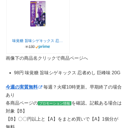
味覚糖 旨味シゲキックス 忍者めし 巨峰味 20G
￥130
画像下の商品名クリックで商品ページへ
98円 味覚糖 旨味シゲキックス 忍者めし 巨峰味 20G
今週の実質無料
毎週？火曜10時更新。早期終了の場合
あり
各商品ページの
を確認。記載ある場合は
プロモーション情報
対象【B】
【B】〇〇円以上と【A】をまとめ買いで【A】1個分が
無料