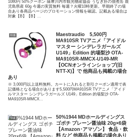
1080円 50%クーポン 薩摩川内市観光物産協会 うなぎ肝の佃煮缶 鹿
児島県産 60g 今週の実質無料 毎週？火曜10時更新。早期終了の場
合あり各商品ページのプロモーション情報を確認。記載ある場合は
対象【B】【B】...
Maestraudio 5,500円
特価
MA910SR TVアニメ「アイドル
マスター シンデレラガールズ
U149」Edition 的場梨沙 OTA-
MA910SR-MMCX-U149-MR
【OCNオンラインショップ(旧
NTT-X)】で 他商品も掲載の場合
あり
※ 3,000円以上送料無料。カートに入れると割引クーポン適用で表
記価格となる場合があります5,500円MA910SR TVアニメ「アイド
ルマスター シンデレラガールズ U149」Edition 的場梨沙 OTA-
MA910SR-MMCX...
50%1944 MDホールディングス
特価
ゴボチ プレーン醤油味 20g×6袋
【Amazon･アマゾン】 食品・飲
料 など 他商品も掲載の場合あり