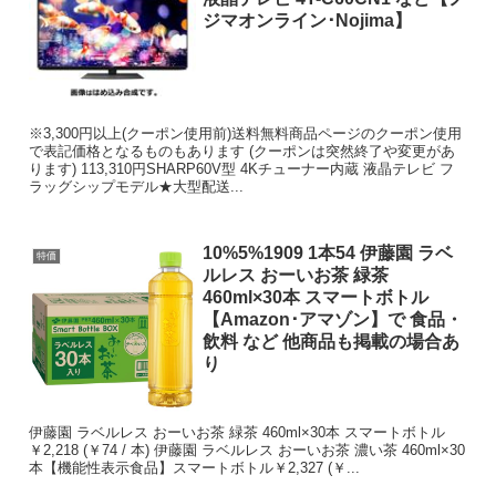
ジマオンライン･Nojima】
※3,300円以上(クーポン使用前)送料無料商品ページのクーポン使用
で表記価格となるものもあります (クーポンは突然終了や変更があ
ります) 113,310円SHARP60V型 4Kチューナー内蔵 液晶テレビ フ
ラッグシップモデル★大型配送...
10%5%1909 1本54 伊藤園 ラベ
特価
ルレス おーいお茶 緑茶
460ml×30本 スマートボトル
【Amazon･アマゾン】で 食品・
飲料 など 他商品も掲載の場合あ
り
伊藤園 ラベルレス おーいお茶 緑茶 460ml×30本 スマートボトル
￥2,218 (￥74 / 本) 伊藤園 ラベルレス おーいお茶 濃い茶 460ml×30
本【機能性表示食品】スマートボトル￥2,327 (￥...