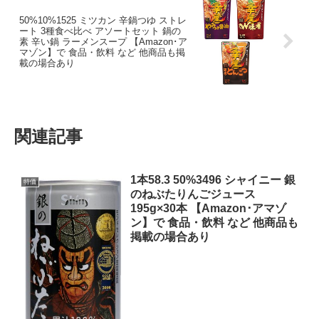
50%10%1525 ミツカン 辛鍋つゆ ストレ
ート 3種食べ比べ アソートセット 鍋の
素 辛い鍋 ラーメンスープ 【Amazon･ア
マゾン】で 食品・飲料 など 他商品も掲
載の場合あり
関連記事
1本58.3 50%3496 シャイニー 銀
特価
のねぶたりんごジュース
195g×30本 【Amazon･アマゾ
ン】で 食品・飲料 など 他商品も
掲載の場合あり