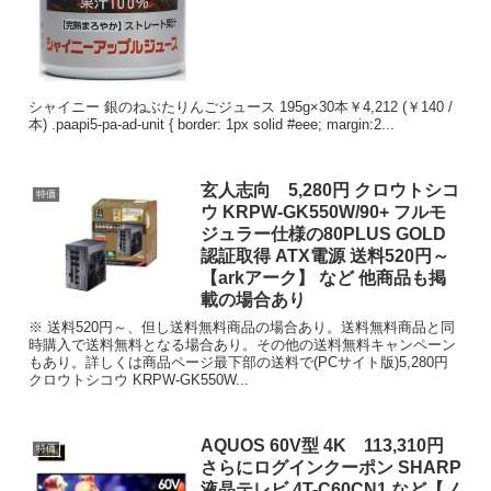
シャイニー 銀のねぶたりんごジュース 195g×30本￥4,212 (￥140 /
本) .paapi5-pa-ad-unit { border: 1px solid #eee; margin:2...
玄人志向 5,280円 クロウトシコ
特価
ウ KRPW-GK550W/90+ フルモ
ジュラー仕様の80PLUS GOLD
認証取得 ATX電源 送料520円～
【arkアーク】 など 他商品も掲
載の場合あり
※ 送料520円～、但し送料無料商品の場合あり。送料無料商品と同
時購入で送料無料となる場合あり。その他の送料無料キャンペーン
もあり。詳しくは商品ページ最下部の送料で(PCサイト版)5,280円
クロウトシコウ KRPW-GK550W...
AQUOS 60V型 4K 113,310円
特価
さらにログインクーポン SHARP
液晶テレビ 4T-C60CN1 など【ノ