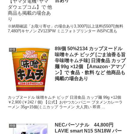
合あり
※納期確認「お取り寄せ」の場合あり3,300円以上送料(550円)無料
7,480円キヤノン ZV123PW ミニフォトプリンター iNSPiC黒も
89/個 50%2134 カップヌードル
特価
味噌キムチ ビッグ [ごま油香る旨
辛味噌キムチ味] 日清食品 カップ
麺 99g ×12個 【Amazon･アマゾ
ン】で 食品・飲料 など 他商品も
掲載の場合あり
カップヌードル 味噌キムチ ビッグ 日清食品 カップ麺 99g ×12個
￥2,900 (￥242 / 個) 【公式】おやつカンパニー ブタメンカレーラ
ーメン 35g×15個(ミニカップ ラーメン 大人買い 即席 ...
NECパーソナル 44,800円
特価
LAVIE smart N15 SN18W パー