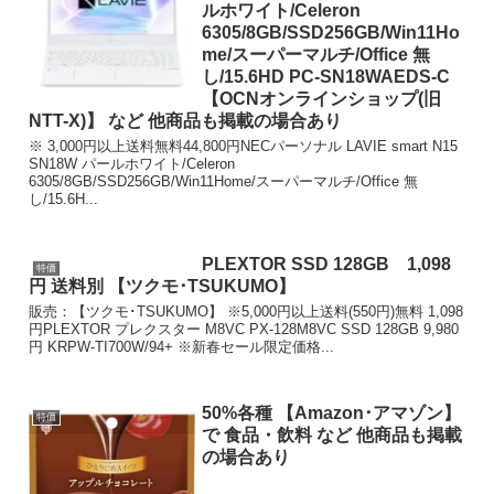
ルホワイト/Celeron
6305/8GB/SSD256GB/Win11Ho
me/スーパーマルチ/Office 無
し/15.6HD PC-SN18WAEDS-C
【OCNオンラインショップ(旧
NTT-X)】 など 他商品も掲載の場合あり
※ 3,000円以上送料無料44,800円NECパーソナル LAVIE smart N15
SN18W パールホワイト/Celeron
6305/8GB/SSD256GB/Win11Home/スーパーマルチ/Office 無
し/15.6H...
PLEXTOR SSD 128GB 1,098
特価
円 送料別 【ツクモ･TSUKUMO】
販売：【ツクモ･TSUKUMO】 ※5,000円以上送料(550円)無料 1,098
円PLEXTOR プレクスター M8VC PX-128M8VC SSD 128GB 9,980
円 KRPW-TI700W/94+ ※新春セール限定価格...
50%各種 【Amazon･アマゾン】
特価
で 食品・飲料 など 他商品も掲載
の場合あり