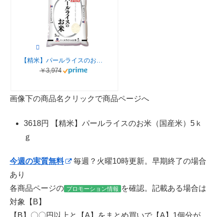
【精米】パールライスのお米（国産米）5ｋｇ
￥3,974
画像下の商品名クリックで商品ページへ
3618円 【精米】パールライスのお米（国産米）5ｋ
ｇ
今週の実質無料
毎週？火曜10時更新。早期終了の場合
あり
各商品ページの
を確認。記載ある場合は
プロモーション情報
対象【B】
【B】〇〇円以上と【A】をまとめ買いで【A】1個分が