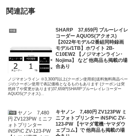
関連記事
SHARP 37,659円 ブルーレイレ
特価
コーダー AQUOS(アクオス)
【2022年モデル/2番組同時録画
モデル/1TB】ホワイト 2B-
C10EW2 【ノジマオンライン･
Nojima】 など 他商品も掲載の場
合あり
ノジマオンライン ※3,300円以上(クーポン使用前)送料無料商品ペー
ジのクーポン使用で表記価格となるものもあります (クーポンは突
然終了や変更があります)37,659円SHARPブルーレイレコーダー
AQUOS(アクオス)...
キヤノン 7,480円 ZV123PW ミ
特価
ニフォトプリンター iNSPiC ZV-
123-PW 【ヤマダ電機･ヤマダウ
ェブコム】で 他商品も掲載の場