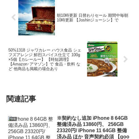
朝10時更新 日替わりセール 期間中毎朝
10時更新 【Joshinジョーシン】で
50%1318 ジャワカレー ハウス食品 シェ
フズアレンジ 鮮烈スパイス仕立て 100g
×5個【カレールー】 【時短調理】
【Amazon･アマゾン】で 食品・飲料 な
ど 他商品も掲載の場合あり
関連記事
※契約なし追加 iPhone 8 64GB
特価
整備済み品 13860円、 256GB
23320円/ iPhone 11 64GB 整備
済み品 ほか 音声契約必須 【goo