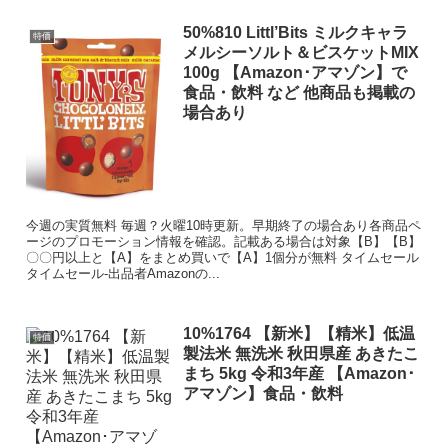
50%810 Littl’Bits ミルクキャラ
特価
メルシーソルト＆ビスケットMIX
100g 【Amazon･アマゾン】で
食品・飲料 など 他商品も掲載の
場合あり
今週の実質無料 毎週？火曜10時更新。早期終了の場合あり各商品ペ
ージのプロモーション情報を確認。記載ある場合は対象【B】【B】
〇〇円以上と【A】をまとめ買いで【A】1個分が無料 タイムセール
タイムセール-出品者Amazonの...
10%1764 【新米】【精米】低温
特価
製法米 無洗米 秋田県産 あきたこ
まち 5kg 令和3年産 【Amazon･
アマゾン】食品・飲料