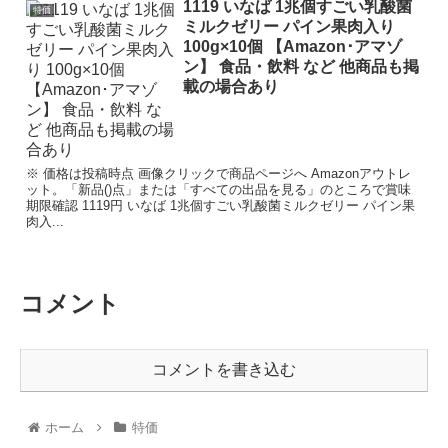
1119 いなば 1兆個すごい乳酸菌
特価
ミルクゼリー パイン果肉入り
100g×10個 【Amazon･アマゾ
ン】 食品・飲料 など 他商品も掲
載の場合あり
※ 価格は投稿時点 画像クリックで商品ページへ Amazonアウトレ
ット。「新品()点」または「すべての出品を見る」のところで賞味
期限確認 1119円 いなば 1兆個すごい乳酸菌ミルクゼリー パイン果
肉入...
コメント
コメントを書き込む
ホーム
特価