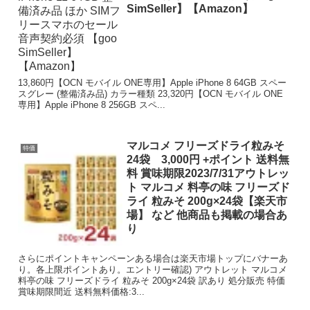
SimSeller】【Amazon】
13,860円【OCN モバイル ONE専用】Apple iPhone 8 64GB スペー
スグレー (整備済み品) カラー種類 23,320円【OCN モバイル ONE
専用】Apple iPhone 8 256GB スペ...
マルコメ フリーズドライ粒みそ
特価
24袋 3,000円 +ポイント 送料無
料 賞味期限2023/7/31アウトレッ
ト マルコメ 料亭の味 フリーズド
ライ 粒みそ 200g×24袋【楽天市
場】 など 他商品も掲載の場合あ
り
さらにポイントキャンペーンある場合は楽天市場トップにバナーあ
り。各上限ポイントあり。エントリー確認) アウトレット マルコメ
料亭の味 フリーズドライ 粒みそ 200g×24袋 訳あり 処分販売 特価
賞味期限間近 送料無料価格:3...