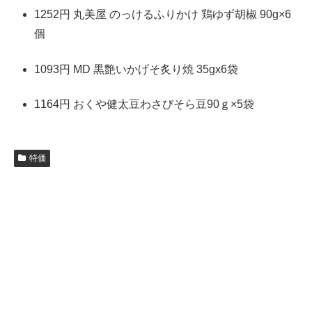
1252円 丸美屋 のっけるふりかけ 鶏ゆず胡椒 90g×6
個
1093円 MD 黒艶いかげそ炙り焼 35gx6袋
1164円 おくや健太豆わさびそら豆90ｇ×5袋
特価