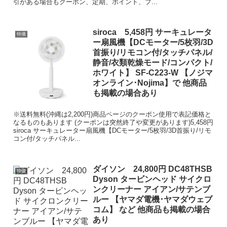
引がある場合もクーポン、定期、ポイント、プ...
siroca 5,458円 サーキュレータ
特価
ー扇風機【DCモーター/5枚羽/3D
首振り/リモコン付/タッチパネル/
静音/衣類乾燥モード/コンパクト/
ホワイト】 SF-C223-W 【ノジマ
オンライン･Nojima】で 他商品
も掲載の場合あり
※送料無料(沖縄は2,200円)商品ページのクーポン使用で表記価格と
なるものもあります (クーポンは突然終了や変更があります)5,458円
siroca サーキュレーター扇風機【DCモーター/5枚羽/3D首振り/リモ
コン付/タッチパネル...
ダイソン 24,800円 DC48THSB
特価
Dyson タービンヘッド サイクロ
ンクリーナー アイアン/サテンブ
ルー 【ヤマダ電機･ヤマダウェブ
コム】 など 他商品も掲載の場合
あり