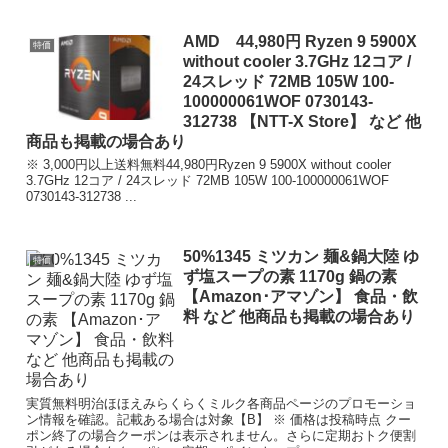
AMD 44,980円 Ryzen 9 5900X
特価
without cooler 3.7GHz 12コア /
24スレッド 72MB 105W 100-
100000061WOF 0730143-
312738 【NTT-X Store】 など 他
商品も掲載の場合あり
※ 3,000円以上送料無料44,980円Ryzen 9 5900X without cooler
3.7GHz 12コア / 24スレッド 72MB 105W 100-100000061WOF
0730143-312738 ...
50%1345 ミツカン 麺&鍋大陸 ゆ
特価
ず塩スープの素 1170g 鍋の素
【Amazon･アマゾン】 食品・飲
料 など 他商品も掲載の場合あり
実質無料明治ほほえみらくらくミルク各商品ページのプロモーショ
ン情報を確認。記載ある場合は対象【B】 ※ 価格は投稿時点 クー
ポン終了の場合クーポンは表示されません。さらに定期おトク便割