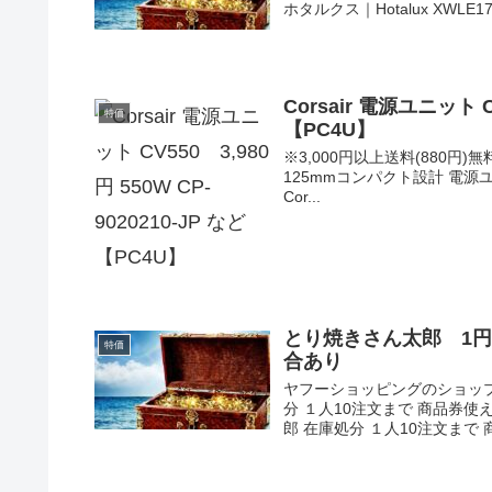
ホタルクス｜Hotalux XW
Corsair 電源ユニット CV
特価
【PC4U】
※3,000円以上送料(880円)無
125mmコンパクト設計 電源ユニ
Cor...
とり焼きさん太郎 1円
特価
合あり
ヤフーショッピングのショップ
分 １人10注文まで 商品券使
郎 在庫処分 １人10注文まで 