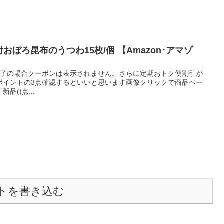
付おぼろ昆布のうつわ15枚/個 【Amazon･アマゾ
ン終了の場合クーポンは表示されません。さらに定期おトク便割引が
ポイントの3点確認するといいと思います画像クリックで商品ペー
品()点...
トを書き込む