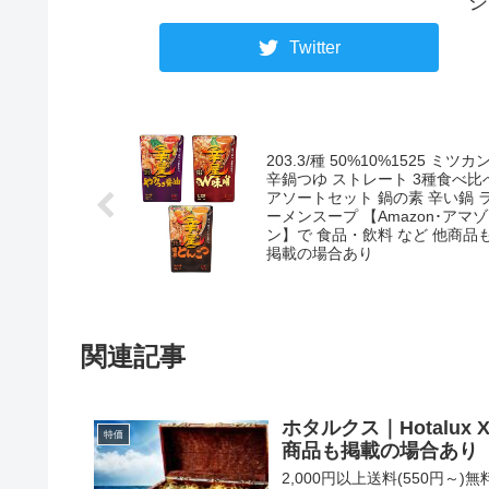
シ
Twitter
203.3/種 50%10%1525 ミツカ
辛鍋つゆ ストレート 3種食べ比
アソートセット 鍋の素 辛い鍋 
ーメンスープ 【Amazon･アマゾ
ン】で 食品・飲料 など 他商品
掲載の場合あり
関連記事
ホタルクス｜Hotalux X
特価
商品も掲載の場合あり
2,000円以上送料(550円～)