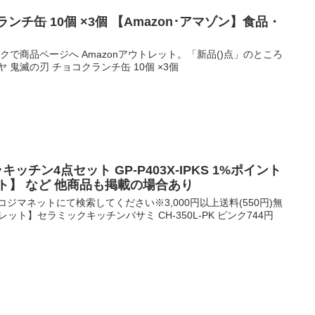
ランチ缶 10個 ×3個 【Amazon･アマゾン】食品・
クで商品ページへ Amazonアウトレット。「新品()点」のところ
ヤ 鬼滅の刃 チョコクランチ缶 10個 ×3個
キッチン4点セット GP-P403X-IPKS 1%ポイント
ト】 など 他商品も掲載の場合あり
ジマネットにて検索してください※3,000円以上送料(550円)無
レット】セラミックキッチンバサミ CH-350L-PK ピンク744円