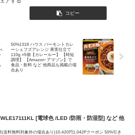
ェアする
コピー
ン
50%1318 ハウス バーモントカレ
べ
ーシェフズアレンジ 果実仕立て
ラ
110g ×5個【カレールー】 【時短
調理】 【Amazon･アマゾン】で
も
食品・飲料 など 他商品も掲載の場
合あり
WLE17111KL [電球色 /LED /防雨・防湿型] など 他
無料(送料無料対象外の場合あり)10,420円1,042Pクーポン 50%引き