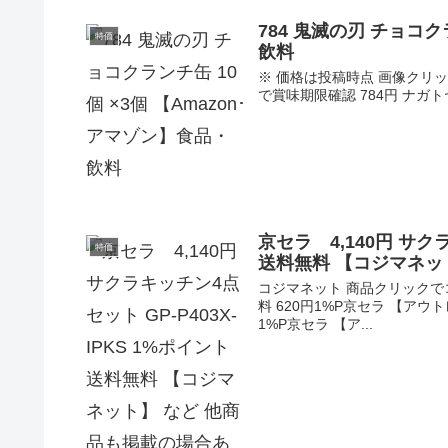
784 鬼滅の刃 チョコク
特価
飲料
※ 価格は投稿時点 画像クリッ
で賞味期限確認 784円 ナガト
京セラ 4,140円 サクラ
特価
送料無料 【コジマネッ
コジマネット 商品クリックでコ
料 620円1%P京セラ 【アウト
1%P京セラ 【ア...