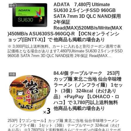
ADATA 7,480円 Ultimate
特価
SU630 2.5インチSSD 960GB
SATA 7mm 3D QLC NAND採用
2年保証
Read(MAX)520MB/s/Write(MAX
)450MB/s ASU630SS-960GQ-R 【OCNオンラインシ
ョップ(旧NTT-X)】で 他商品も掲載の場合あり
※ 3,000円以上送料無料。カートに入れると割引クーポン適用で表
記価格となる場合があります7,480円Ultimate SU630 2.5インチSSD
960GB SATA 7mm 3D QLC NAND採用 2年保証 Read(MAX...
84.4/個 テーブルマーク 253円
特価
カップ麺 東北ご当地 仙台辛味噌
ラーメン（ノンフライ麺） 1セッ
ト（3個） 324kcal（わけあり
品） +PayPay 【LOHACO・ロ
ハコ】で 3,780円以上送料無料
他商品も掲載の場合あり
253円【ワゴンセール】カップ麺 東北ご当地 仙台辛味噌ラーメン
（ノンフライ麺） 1セット（3個） テーブルマーク 324kcal（わけ
あり品） ※3,780円以上送料無料さらにクーポンの場合ありクーポ