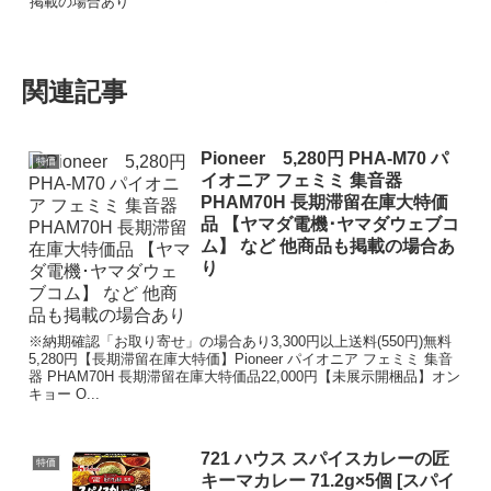
掲載の場合あり
関連記事
Pioneer 5,280円 PHA-M70 パ
特価
イオニア フェミミ 集音器
PHAM70H 長期滞留在庫大特価
品 【ヤマダ電機･ヤマダウェブコ
ム】 など 他商品も掲載の場合あ
り
※納期確認「お取り寄せ」の場合あり3,300円以上送料(550円)無料
5,280円【長期滞留在庫大特価】Pioneer パイオニア フェミミ 集音
器 PHAM70H 長期滞留在庫大特価品22,000円【未展示開梱品】オン
キョー O...
721 ハウス スパイスカレーの匠
特価
キーマカレー 71.2g×5個 [スパイ