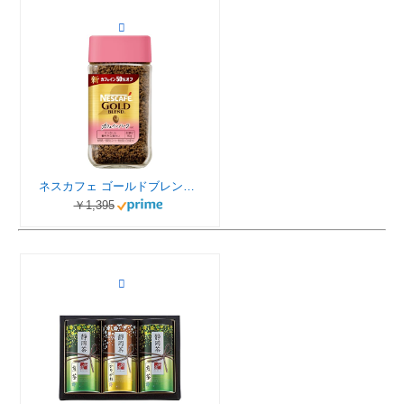
ネスカフェ ゴールドブレンド カフェインハーフ 80g,瓶,40杯分,ブラック,レギュラー ソリュブル コーヒー
￥1,395