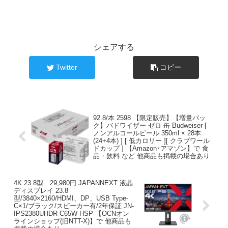
シェアする
Twitter
コピー
92.8/本 2598 【限定販売】【増量パッ
ク】バドワイザー ゼロ 缶 Budweiser [
ノンアルコールビール 350ml × 28本
(24+4本) ] [ 低カロリー ][ クラブワール
ドカップ ] 【Amazon･アマゾン】で 食
品・飲料 など 他商品も掲載の場合あり
4K 23.8型 29,980円 JAPANNEXT 液晶
ディスプレイ 23.8
型/3840×2160/HDMI、DP、USB Type-
C×1/ブラック/スピーカー有/2年保証 JN-
IPS2380UHDR-C65W-HSP 【OCNオン
ラインショップ(旧NTT-X)】で 他商品も