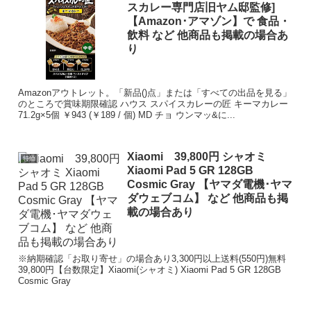
スカレー専門店旧ヤム邸監修]
【Amazon･アマゾン】で 食品・
飲料 など 他商品も掲載の場合あ
り
Amazonアウトレット。「新品()点」または「すべての出品を見る」
のところで賞味期限確認 ハウス スパイスカレーの匠 キーマカレー
71.2g×5個 ￥943 (￥189 / 個) MD チョ ウンマッ&に...
Xiaomi 39,800円 シャオミ
特価
Xiaomi Pad 5 GR 128GB
Cosmic Gray 【ヤマダ電機･ヤマ
ダウェブコム】 など 他商品も掲
載の場合あり
※納期確認「お取り寄せ」の場合あり3,300円以上送料(550円)無料
39,800円【台数限定】Xiaomi(シャオミ) Xiaomi Pad 5 GR 128GB
Cosmic Gray