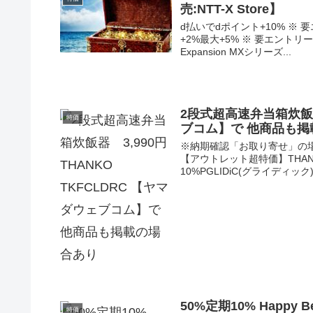
売:NTT-X Store】
d払いでdポイント+10% ※
+2%最大+5% ※ 要エントリー、
Expansion MXシリーズ...
2段式超高速弁当箱炊飯器 
特価
ブコム】で 他商品も掲
※納期確認「お取り寄せ」の場合
【アウトレット超特価】THANK
10%PGLIDiC(グライディック) G
50%定期10% Happy 
特価