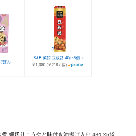
S&B 菜館 豆板醤 40g×5個
もっとNippon レンジでぽん ひじき煮 細切りこうやと味付き油揚げ入り 48g ×5袋
￥1,080 (￥216 / 個)
じき煮 細切りこうやと味付き油揚げ入り 48g ×5袋