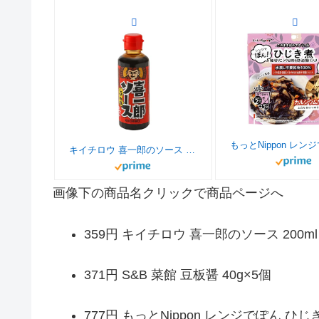
キイチロウ 喜一郎のソース 200ml
画像下の商品名クリックで商品ページへ
359円 キイチロウ 喜一郎のソース 200ml
371円 S&B 菜館 豆板醤 40g×5個
777円 もっとNippon レンジでぽん ひ