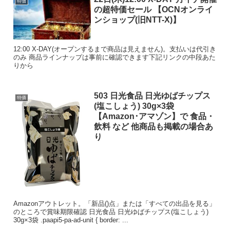
特価
の超特価セール 【OCNオンライ
ンショップ(旧NTT-X)】
12:00 X-DAY(オープンするまで商品は見えません)。支払いは代引き
のみ 商品ラインナップは事前に確認できます下記リンクの中段あた
りから
503 日光食品 日光ゆばチップス
特価
(塩こしょう) 30g×3袋
【Amazon･アマゾン】で 食品・
飲料 など 他商品も掲載の場合あ
り
Amazonアウトレット。「新品()点」または「すべての出品を見る」
のところで賞味期限確認 日光食品 日光ゆばチップス(塩こしょう)
30g×3袋 .paapi5-pa-ad-unit { border: ...