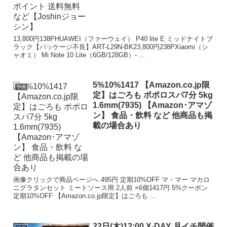
13,800円138PHUAWEI（ファーウェイ） P40 lite E ミッドナイトブ
ラック【パッケージ不良】ART-L29N-BK23,800円238PXiaomi（シ
ャオミ） Mi Note 10 Lite（6GB/128GB）- ...
5%10%1417 【Amazon.co.jp限
特価
定】はごろも ポポロスパ7分 5kg
1.6mm(7935) 【Amazon･アマゾ
ン】 食品・飲料 など 他商品も掲
載の場合あり
画像クリックで商品ページへ 495円 定期10%OFF マ・マー マカロ
ニグラタンセット ミートソース用 2人前 ×6個1417円 5%クーポン
定期10%OFF 【Amazon.co.jp限定】はごろも ...
22日(木)12:00 X-DAY 月イチ開催