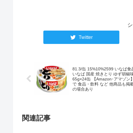
シ
Twitter
81.3/缶 15%10%2599 いなば食
いなば 国産 焼きとり ゆず胡椒
65g×24缶 【Amazon･アマゾン
で 食品・飲料 など 他商品も掲
の場合あり
関連記事