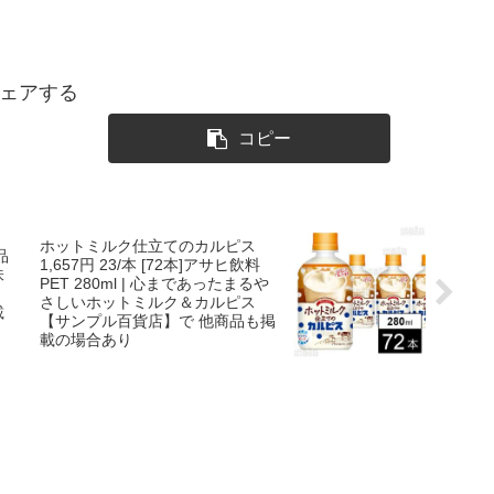
ェアする
コピー
ホットミルク仕立てのカルピス
品
1,657円 23/本 [72本]アサヒ飲料
味
PET 280ml | 心まであったまるや
】
さしいホットミルク＆カルピス
載
【サンプル百貨店】で 他商品も掲
載の場合あり