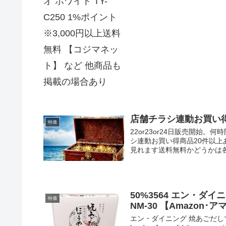
店舗チラシ連動お買い
特価
22or23or24日販売開始。
シ連動お買い得商品20件以
見れます送料無料かどうかは各
50%3564 エン・ダ
特価
NM-30 【Amazo
エン・ダイニング 焼あごだしで食べる