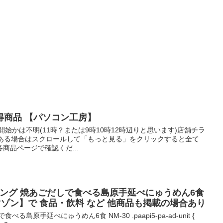
得商品 【パソコン工房】
何時開始かは不明(11時？または9時10時12時辺りと思います)店舗チラ
上ある場合はスクロールして「もっと見る」をクリックすると全て
商品ページで確認くだ...
イニング 焼あごだしで食べる島原手延べにゅうめん6食
n･アマゾン】で 食品・飲料 など 他商品も掲載の場合あり
島原手延べにゅうめん6食 NM-30 .paapi5-pa-ad-unit {