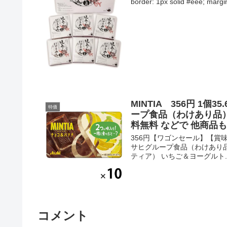
border: 1px solid #eee; margin
MINTIA 356円 1
特価
ープ食品（わけあり品） +
料無料 などで 他商品
356円【ワゴンセール】【賞味期限
サヒグループ食品（わけあり品）3
ティア） いちご＆ヨーグルト..
コメント