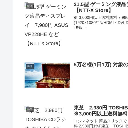
21.5型 ゲーミング液晶デ
特価
【NTT-X Store】
※ 3,000円以上送料無料 7,
(1920×1080/TN/HDMI・
+5% ...
5万名様(1日1万) 対
特価
東芝 2,980円 TOSHI
特価
※3,000円以上送料無
コジマネット 商品クリックでコ
料 2,980円1%P東芝 TOSHIBA