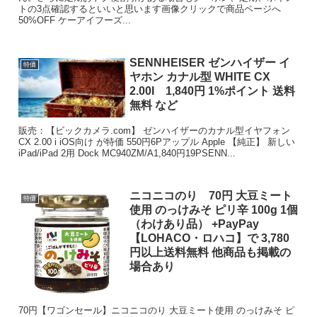
トの3点確認するといいと思います画像クリックで商品ページへ
50%OFF ケーアイフーズ...
SENNHEISER ゼンハイザー イ
特価
ヤホン カナル型 WHITE CX
2.00I 1,840円 1%ポイント 送料
無料 など
販売：【ビックカメラ.com】 ゼンハイザーのカナル型イヤフォン
CX 2.00 i iOS向け が特価 550円6Pアップル Apple 【純正】 新しい
iPad/iPad 2用 Dock MC940ZM/A1,840円19PSENN...
ニコニコのり 70円 大豆ミート
特価
使用 のっけみそ ピリ辛 100g 1個
（わけあり品） +PayPay
【LOHACO・ロハコ】で 3,780
円以上送料無料 他商品も掲載の
場合あり
70円【ワゴンセール】ニコニコのり 大豆ミート使用 のっけみそ ピ