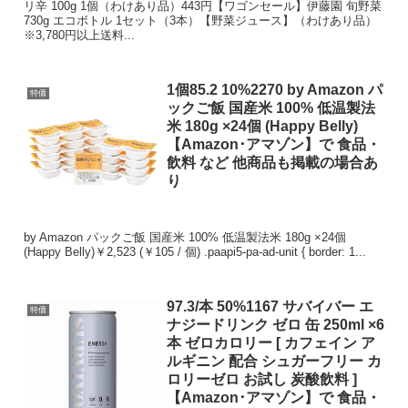
リ辛 100g 1個（わけあり品）443円【ワゴンセール】伊藤園 旬野菜
730g エコボトル 1セット（3本）【野菜ジュース】（わけあり品）
※3,780円以上送料...
1個85.2 10%2270 by Amazon パ
特価
ックご飯 国産米 100% 低温製法
米 180g ×24個 (Happy Belly)
【Amazon･アマゾン】で 食品・
飲料 など 他商品も掲載の場合あ
り
by Amazon パックご飯 国産米 100% 低温製法米 180g ×24個
(Happy Belly)￥2,523 (￥105 / 個) .paapi5-pa-ad-unit { border: 1...
97.3/本 50%1167 サバイバー エ
特価
ナジードリンク ゼロ 缶 250ml ×6
本 ゼロカロリー [ カフェイン ア
ルギニン 配合 シュガーフリー カ
ロリーゼロ お試し 炭酸飲料 ]
【Amazon･アマゾン】で 食品・