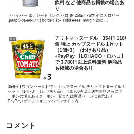
飲料 など 他商品も掲載の場合あ
り
サバイバー エナジードリンク ゼロ 缶 250ml ×6本 ゼロカロリー
.paapi5-pa-ad-unit { border: 1px solid #eee; margin:2px; ...
チリトマトヌードル 354円 118/
特価
個 特上 カップヌードル 1セット
（1個×3）（わけあり品）
+PayPay 【LOHACO・ロハコ】
で 3,780円以上送料無料 他商品
も掲載の場合あり
354円【ワゴンセール】特上 カップヌードル チリトマトヌードル 1
セット（1個×3）（わけあり品） ※3,780円以上送料無料さらにク
ーポンの場合ありクーポン一覧または商品ページに表示あり
PayPay+ポイントキャンペーンサイト内...
コメント