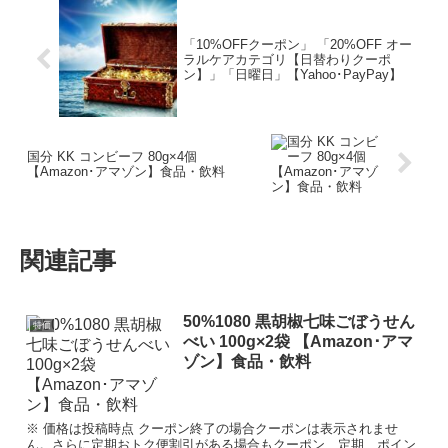
「10%OFFクーポン」 「20%OFF オー
ラルケアカテゴリ【日替わりクーポ
ン】」「日曜日」【Yahoo･PayPay】
国分 KK コンビーフ 80g×4個
【Amazon･アマゾン】食品・飲料
関連記事
50%1080 黒胡椒七味ごぼうせん
特価
べい 100g×2袋 【Amazon･アマ
ゾン】食品・飲料
※ 価格は投稿時点 クーポン終了の場合クーポンは表示されませ
ん。さらに定期おトク便割引がある場合もクーポン、定期、ポイン