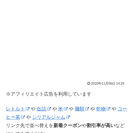
2020年11月08日 14:29
※アフィリエイト広告を利用しています
レトルト
や
缶詰
や
米
や
麺類
や
乾物
や
コー
ヒー茶
や
シリアルジャム
リンク先で並べ替えを
新着クーポン
や
割引率が高い
など