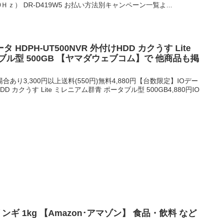
Ｈｚ） DR-D419W5 お払い方法別キャンペーン一覧よ...
データ HDPH-UT500NVR 外付けHDD カクうす Lite
ル型 500GB 【ヤマダウェブコム】で 他商品も掲
り3,300円以上送料(550円)無料4,880円【台数限定】IOデー
HDD カクうす Lite ミレニアム群青 ポータブル型 500GB4,880円IO
リンギ 1kg 【Amazon･アマゾン】 食品・飲料 など