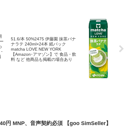
期
51.6/本 50%2475 伊藤園 抹茶バナ
パー
ナラテ 240ml×24本 紙パック
わ
matcha LOVE NEW YORK
O・
【Amazon･アマゾン】で 食品・飲
料
料 など 他商品も掲載の場合あり
8,940円 MNP、音声契約必須 【goo SimSeller】