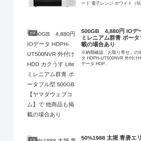
ード 電子レンジ ホワイト（50
500GB 4,880円 IO
特価
ミレニアム群青 ポータブ
載の場合あり
※納期確認「お取り寄せ」の場合あ
タ HDPH-UT500NVR 外付け
データ HDP...
50%1988 太堀 青唐エ
特価