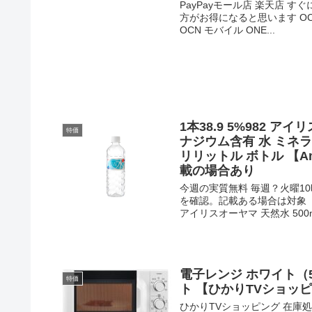
PayPayモール店 楽天店
方がお得になると思います O
OCN モバイル ONE...
1本38.9 5%982 ア
特価
ナジウム含有 水 ミネラ
リリットル ボトル 【A
載の場合あり
今週の実質無料 毎週？火曜1
を確認。記載ある場合は対象【
アイリスオーヤマ 天然水 500m.
電子レンジ ホワイト（50Ｈ
特価
ト 【ひかりTVショッ
ひかりTVショッピング 在庫処分S