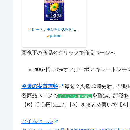
キレートレモンMUKUMIゼリー165ｇ×30個 機能性表示食品
画像下の商品名クリックで商品ページへ
4067円 50%オフクーポン キレートレモ
今週の実質無料
毎週？火曜10時更新。早期
各商品ページの
を確認。記載あ
プロモーション情報
【B】〇〇円以上と【A】をまとめ買いで【A
タイムセール