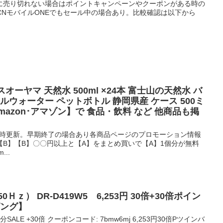
 すぐに売り切れない場合はポイントキャンペーンやクーポンがある時の
CNモバイルONEでもセール中の場合あり。比較確認は以下から
イリスオーヤマ 天然水 500ml ×24本 富士山の天然水 バ
ルウォーター ペットボトル 静岡県産 ケース 500ミ
mazon･アマゾン】で 食品・飲料 など 他商品も掲
0時更新。早期終了の場合あり各商品ページのプロモーション情報
B】【B】〇〇円以上と【A】をまとめ買いで【A】1個分が無料
..
ｚ） DR-D419W5 6,253円 30倍+30倍ポイン
ピング】
ALE +30倍 クーポンコード: 7bmw6mj 6,253円30倍Pツインバ