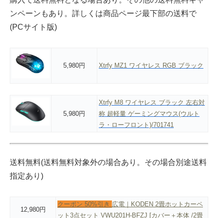
ンペーンもあり。詳しくは商品ページ最下部の送料で
(PCサイト版)
5,980円
Xtrfy MZ1 ワイヤレス RGB ブラック
Xtrfy M8 ワイヤレス ブラック 左右対
5,980円
称 超軽量 ゲーミングマウス(ウルト
ラ・ローフロント)/701741
送料無料(送料無料対象外の場合あり。その場合別途送料
指定あり)
クーポン 50%引き
広電｜KODEN 2畳ホットカーペ
12,980円
ット3点セット VWU201H-BFZJ [カバー＋本体 /2畳