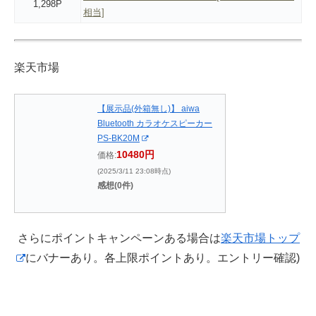
1,298P
相当]
楽天市場
【展示品(外箱無し)】 aiwa
Bluetooth カラオケスピーカー
PS-BK20M
10480円
価格:
(2025/3/11 23:08時点)
感想(0件)
さらにポイントキャンペーンある場合は
楽天市場トップ
にバナーあり。各上限ポイントあり。エントリー確認)