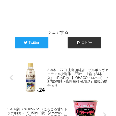
シェアする
Twitter
コピー
3.3/本 77円 上島珈琲店 ブルボンヴァ
ニラミルク珈琲 270ml 1箱（24本
入） +PayPay 【LOHACO・ロハコ】で
3,780円以上送料無料 他商品も掲載の場
合あり
154.7/袋 50%1856 SSB ころころ甘辛ト
ッポキ(カップ) 150g×6袋 【Amazon･ア