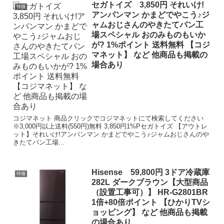
セガトイズ 3,850円 それいけ!
特価
アンパンマン かまどでやこう♪ジ
ャムおじさんのやきたてパン工
場スペシャル おのみものもいか
が? 1%ポイント 送料無料 【コジ
マネット】 など 他商品も掲載の
場合あり
コジマネット 商品クリックでコジマネットにて検索してください
※3,000円以上送料(550円)無料 3,850円1%Pセガトイズ 【アウトレ
ット】それいけ!アンパンマン かまどでやこう♪ジャムおじさんのや
きたてパン工場...
Hisense 59,800円 3ドア冷蔵庫
特価
282L ダークブラウン【大型商品
（設置工事可）】 HR-G2801BR
1倍+80倍ポイント 【ひかりTVシ
ョッピング】 など 他商品も掲載
の場合あり