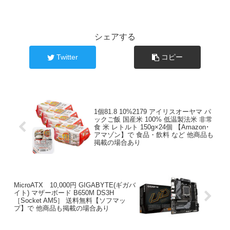
シェアする
Twitter
コピー
1個81.8 10%2179 アイリスオーヤマ パ
ックご飯 国産米 100% 低温製法米 非常
食 米 レトルト 150g×24個 【Amazon･
アマゾン】で 食品・飲料 など 他商品も
掲載の場合あり
MicroATX 10,000円 GIGABYTE(ギガバ
イト) マザーボード B650M DS3H
［Socket AM5］ 送料無料【ソフマッ
プ】で 他商品も掲載の場合あり