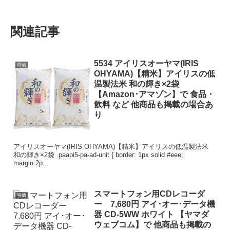
関連記事
5534 アイリスオーヤマ(IRIS
特価
OHYAMA)【精米】アイリスの低
温製法米 和の輝き×2袋
【Amazon･アマゾン】で 食品・
飲料 など 他商品も掲載の場合あ
り
アイリスオーヤマ(IRIS OHYAMA)【精米】アイリスの低温製法米
和の輝き×2袋 .paapi5-pa-ad-unit { border: 1px solid #eee;
margin:2p...
スマートフォン用CDレコーダ
特価
ー 7,680円 アイ･オー･データ機
器 CD-5WW ホワイト 【ヤマダ
ウェブコム】で 他商品も掲載の