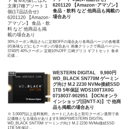
6201120 【Amazon･アマゾン】
食品・飲料 など 他商品も掲載の
場合あり
30%クーポン商品さらに定期OFFの場合あり各商品ページの各種選
択(各味など)にもクーポンの場合あり 画像クリックで商品ページへ
3740円 40%クーポン 定期10%OFF 江崎グリコ ギフトセット 食卓
応援...
WESTERN DIGITAL 9,980円
特価
WD_BLACK SN770M ゲーミン
グ向け M.2 2230 NVMe接続SSD
1TB 5年保証 WDS100T3X0G
0718037-902951 【OCNオンラ
インショップ(旧NTT-X)】で 他商
品も掲載の場合あり
※ 3,000円以上送料無料。カートに入れると割引クーポン適用で表
記価格となる場合があります9,980円WESTERN DIGITAL
WD_BLACK SN770M ゲーミング向け M.2 2230 NVMe接続SSD
1TB 5年保証...