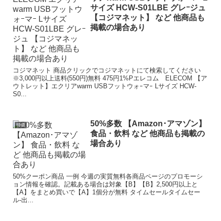
サイズ HCW-S01LBE グレｰジュ
【コジマネット】 など 他商品も
掲載の場合あり
コジマネット 商品クリックでコジマネットにて検索してください
※3,000円以上送料(550円)無料 475円1%Pエレコム ELECOM 【ア
ウトレット】エクリアwarm USBフットウォｰマｰ Lサイズ HCW-
S0...
50%多数 【Amazon･アマゾン】
特価
食品・飲料 など 他商品も掲載の
場合あり
50%クーポン商品 一例 今週の実質無料各商品ページのプロモーシ
ョン情報を確認。記載ある場合は対象【B】【B】2,500円以上と
【A】をまとめ買いで【A】1個分が無料 タイムセールタイムセー
ル-出...