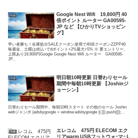
Google Nest Wifi 19,800円 40
特価
倍ポイント ルーター GA00595-
JP など 【ひかりTVショッピン
グ】
早い者勝ち！在庫処分SALEクーポン使用で40倍クーポンZZPP40
毎週金、土曜はd払いでdポイント+2%最大+5% ※ 要エントリー、
上限あり19,800円Google Google Nest Wifi ルーター GA00595-
JP...
明日朝10時更新 日替わりセール
特価
期間中毎朝10時更新 【Joshinジ
ョーシン】
日替わりセール期間中、毎朝10時スタート その他のセール Joshin
webジャンボ (adsbygoogle = window.adsbygoogle || []).push({});...
エレコム 475円 ELECOM エク
特価
リアwarm USBフットウォｰマｰ L