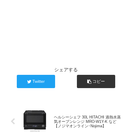
シェアする
Twitter
コピー
ヘルシーシェフ 30L HITACHI 過熱水蒸
気オーブンレンジ MRO-W1Y-K など
【ノジマオンライン･Nojima】