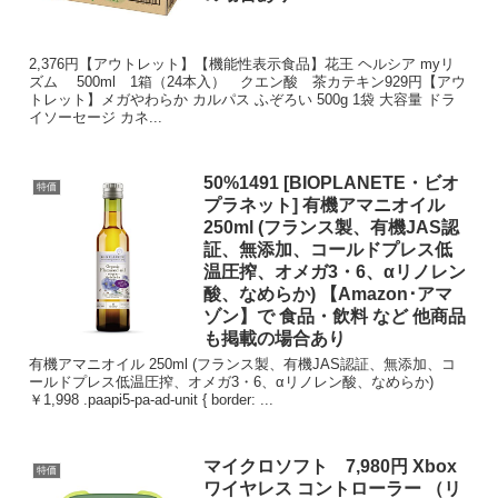
2,376円【アウトレット】【機能性表示食品】花王 ヘルシア myリ
ズム 500ml 1箱（24本入） クエン酸 茶カテキン929円【アウ
トレット】メガやわらか カルパス ふぞろい 500g 1袋 大容量 ドラ
イソーセージ カネ...
50%1491 [BIOPLANETE・ビオ
特価
プラネット] 有機アマニオイル
250ml (フランス製、有機JAS認
証、無添加、コールドプレス低
温圧搾、オメガ3・6、αリノレン
酸、なめらか) 【Amazon･アマ
ゾン】で 食品・飲料 など 他商品
も掲載の場合あり
有機アマニオイル 250ml (フランス製、有機JAS認証、無添加、コ
ールドプレス低温圧搾、オメガ3・6、αリノレン酸、なめらか)
￥1,998 .paapi5-pa-ad-unit { border: ...
マイクロソフト 7,980円 Xbox
特価
ワイヤレス コントローラー （リ