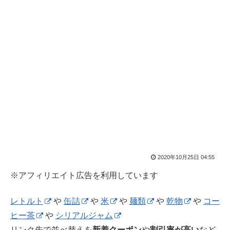
2020年10月25日 04:55
※アフィリエイト広告を利用しています
レトルト
や
缶詰
や
米
や
麺類
や
乾物
や
コー
ヒー茶
や
シリアルジャム
リンク先で並べ替えを
新着クーポン
や
割引率が高い
など