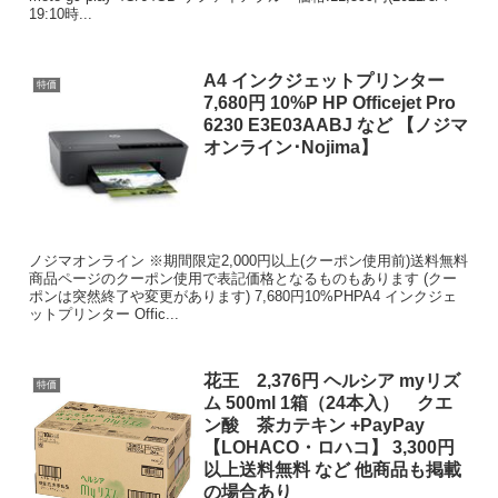
19:10時...
A4 インクジェットプリンター
特価
7,680円 10%P HP Officejet Pro
6230 E3E03AABJ など 【ノジマ
オンライン･Nojima】
ノジマオンライン ※期間限定2,000円以上(クーポン使用前)送料無料
商品ページのクーポン使用で表記価格となるものもあります (クー
ポンは突然終了や変更があります) 7,680円10%PHPA4 インクジェ
ットプリンター Offic...
花王 2,376円 ヘルシア myリズ
特価
ム 500ml 1箱（24本入） クエ
ン酸 茶カテキン +PayPay
【LOHACO・ロハコ】 3,300円
以上送料無料 など 他商品も掲載
の場合あり