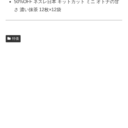
50%OFF ネスレ日本 キットカット ミニ オトナの甘
さ 濃い抹茶 12枚×12袋
特価