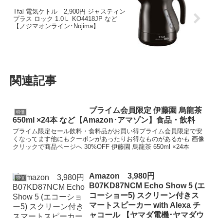
Tfal 電気ケトル 2,900円 ジャスティン
プラス ロック 1.0Ｌ KO4418JP など
【ノジマオンライン･Nojima】
関連記事
プライム会員限定 伊藤園 烏龍茶
特価
650ml ×24本 など【Amazon･アマゾン】食品・飲料
プライム限定セール飲料・食料品がお買い得プライム会員限定で安
くなってます他にもクーポンがあったりお得なものがあるかも 画像
クリックで商品ページへ 30%OFF 伊藤園 烏龍茶 650ml ×24本
Amazon 3,980円
特価
B07KD87NCM Echo Show 5 (エ
コーショー5) スクリーン付きス
マートスピーカー with Alexa チ
ャコール 【ヤマダ電機･ヤマダウ