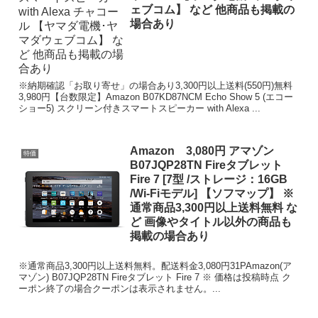
ェブコム】 など 他商品も掲載の
場合あり
※納期確認「お取り寄せ」の場合あり3,300円以上送料(550円)無料
3,980円【台数限定】Amazon B07KD87NCM Echo Show 5 (エコー
ショー5) スクリーン付きスマートスピーカー with Alexa ...
Amazon 3,080円 アマゾン
特価
B07JQP28TN Fireタブレット
Fire 7 [7型 /ストレージ：16GB
/Wi-Fiモデル] 【ソフマップ】 ※
通常商品3,300円以上送料無料 な
ど 画像やタイトル以外の商品も
掲載の場合あり
※通常商品3,300円以上送料無料。配送料金3,080円31PAmazon(ア
マゾン) B07JQP28TN Fireタブレット Fire 7 ※ 価格は投稿時点 ク
ーポン終了の場合クーポンは表示されません。...