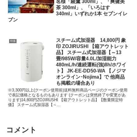
名様「綾鷹 300ml」、「爽健美
茶 300ml」、「いろはす
340ml」いずれか1本 セブンイレ
ブン
スチーム式加湿器 14,800円 象
特価
印 ZOJIRUSHI 【箱アウトレット
品】 スチーム式加湿器【～13
畳/985W/容量4.0L/加湿能力
480mL/h/連続運転(強)8h/ホワイ
ト】 JK-EE-DD50-WA 【ノジマ
オンライン･Nojima】で 他商品
も掲載の場合あり
※3,300円以上(クーポン使用前)送料無料商品ページのクーポン使用
で表記価格となるものもあります (クーポンは突然終了や変更があ
ります)14,800円ZOJIRUSHI 【箱アウトレット品】【数量限定特
価】 スチーム式加湿器【～...
コメント