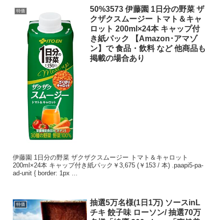
50%3573 伊藤園 1日分の野菜 ザ
特価
クザクスムージー トマト＆キャ
ロット 200ml×24本 キャップ付
き紙パック 【Amazon･アマゾ
ン】で 食品・飲料 など 他商品も
掲載の場合あり
伊藤園 1日分の野菜 ザクザクスムージー トマト＆キャロット
200ml×24本 キャップ付き紙パック￥3,675 (￥153 / 本) .paapi5-pa-
ad-unit { border: 1px ...
抽選5万名様(1日1万) ソースinL
特価
チキ 餃子味 ローソン/ 抽選70万