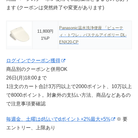
ます (クーポンは突然終了や変更があります)
Panasonic温水洗浄便座 「ビューテ
11,800円
ィ・トワレ」パステルアイボリー DL-
1%P
ENX20-CP
ログインでクーポン獲得
商品別のクーポンと併用OK
26日(月)18:00まで
1注文のカート合計3万円以上で2000ポイント、10万以上
で8000ポイント。対象外の支払い方法、商品などあるの
で注意事項要確認
毎週金、土曜はd払いでdポイント+2%最大+5%
※ 要
エントリー、上限あり