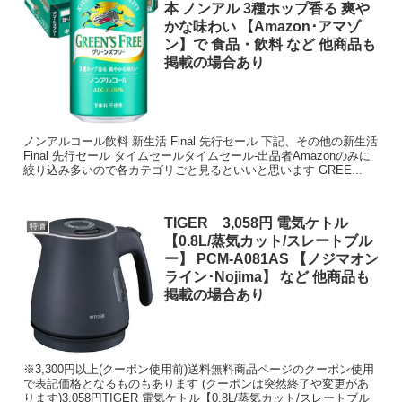
本 ノンアル 3種ホップ香る 爽や
かな味わい 【Amazon･アマゾ
ン】で 食品・飲料 など 他商品も
掲載の場合あり
ノンアルコール飲料 新生活 Final 先行セール 下記、その他の新生活
Final 先行セール タイムセールタイムセール-出品者Amazonのみに
絞り込み多いので各カテゴリごと見るといいと思います GREE...
TIGER 3,058円 電気ケトル
特価
【0.8L/蒸気カット/スレートブル
ー】 PCM-A081AS 【ノジマオン
ライン･Nojima】 など 他商品も
掲載の場合あり
※3,300円以上(クーポン使用前)送料無料商品ページのクーポン使用
で表記価格となるものもあります (クーポンは突然終了や変更があ
ります)3,058円TIGER 電気ケトル【0.8L/蒸気カット/スレートブル