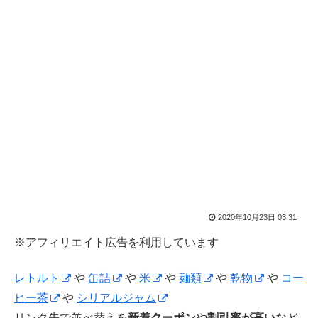
2020年10月23日 03:31
※アフィリエイト広告を利用しています
レトルト
や
缶詰
や
米
や
麺類
や
乾物
や
コー
ヒー茶
や
シリアルジャム
リンク先で並べ替えを
新着クーポン
や
割引率が高い
など