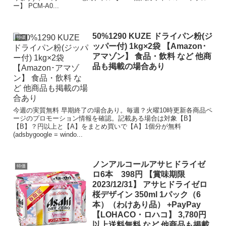
ー】 PCM-A0...
50%1290 KUZE ドライパン粉(ジ
特価
ッパー付) 1kg×2袋 【Amazon･
アマゾン】 食品・飲料 など 他商
品も掲載の場合あり
今週の実質無料 早期終了の場合あり。毎週？火曜10時更新各商品ペ
ージのプロモーション情報を確認。記載ある場合は対象【B】
【B】？円以上と【A】をまとめ買いで【A】1個分が無料
(adsbygoogle = windo...
ノンアルコールアサヒドライゼ
特価
ロ6本 398円 【賞味期限
2023/12/31】 アサヒドライゼロ
桜デザイン 350ml 1パック（6
本）（わけあり品） +PayPay
【LOHACO・ロハコ】 3,780円
以上送料無料 など 他商品も掲載