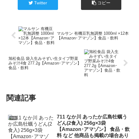
Twitter
コピー
マルサン 有機豆乳無調整 1000ml ×12本
【Amazon･アマゾン】食品・飲料
旭松食品 袋入生みそずい生タイプ野菜
みそ汁4食 277.2g【Amazon･アマゾン】
食品・飲料
関連記事
711 なか川 あったか広島牡蠣う
特価
どん(2食入) 256g×3袋
【Amazon･アマゾン】 食品・飲
料 など 他商品も掲載の場合あり