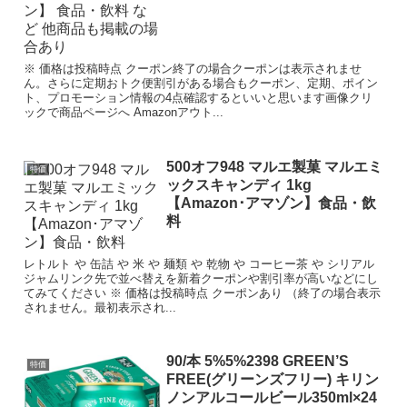
※ 価格は投稿時点 クーポン終了の場合クーポンは表示されませ
ん。さらに定期おトク便割引がある場合もクーポン、定期、ポイン
ト、プロモーション情報の4点確認するといいと思います画像クリ
ックで商品ページへ Amazonアウト...
500オフ948 マルエ製菓 マルエミ
特価
ックスキャンディ 1kg
【Amazon･アマゾン】食品・飲
料
レトルト や 缶詰 や 米 や 麺類 や 乾物 や コーヒー茶 や シリアル
ジャムリンク先で並べ替えを新着クーポンや割引率が高いなどにし
てみてください ※ 価格は投稿時点 クーポンあり （終了の場合表示
されません。最初表示され...
90/本 5%5%2398 GREEN’S
特価
FREE(グリーンズフリー) キリン
ノンアルコールビール350ml×24