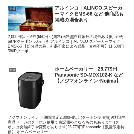
アルインコ｜ALINCO スピーカ
特価
ーマイク EMS-66 など 他商品も
掲載の場合あり
2,000円以上送料(550円～)無料(送料無料対象外の場合あり)6,970円
697Pクーポン 50%引き アルインコ｜ALINCO スピーカーマイク
EMS-66 【処分品の為、外装不良による返品・交換不可】11,600円
580Pクーポ...
ホームベーカリー 26,779円
特価
Panasonic SD-MDX102-K など
【ノジマオンライン･Nojima】
ノジマオンライン ※期間限定2,000円以上(クーポン使用前)送料無料
商品ページのクーポン使用で表記価格となるものもあります (クー
ポンは突然終了や変更があります)26,779円Panasonic【数量限定特
価】 ホームベーカリー...