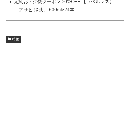
定期おトク便クーポン 30%OFF 【ラベルレス】
「アサヒ 緑茶」 630ml×24本
特価