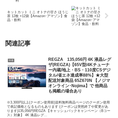
キットカット ミニ オトナの甘さ ほうじ
茶 12枚 ×12袋【Amazon･アマゾン】食
品・飲料
関連記事
REGZA 135,056円 4K 液晶レグ
特価
ザ(REGZA)【65V型/4Kチューナ
ー内蔵/地上・BS・110度CSデジ
タル/省エネ達成率88%】★大型
配送対象商品 65Z670N 【ノジマ
オンライン･Nojima】で 他商品
も掲載の場合あり
※3,300円以上(クーポン使用前)送料無料商品ページのクーポン使用
で表記価格となるものもあります (クーポンは突然終了や変更があ
ります)135,056円REGZA 【キャッシュバックキャンペーン（Bコー
ス）対象】 4K 液晶レグ...