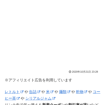
2020年10月21日 23:28
※アフィリエイト広告を利用しています
レトルト
や
缶詰
や
米
や
麺類
や
乾物
や
コー
ヒー茶
や
シリアルジャム
リンク先で並べ替えを
新着クーポン
や
割引率が高い
など