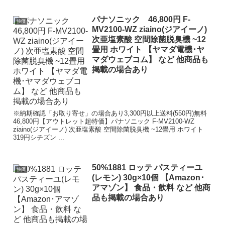
パナソニック 46,800円 F-
特価
MV2100-WZ ziaino(ジアイーノ)
次亜塩素酸 空間除菌脱臭機 ~12
畳用 ホワイト 【ヤマダ電機･ヤ
マダウェブコム】 など 他商品も
掲載の場合あり
※納期確認「お取り寄せ」の場合あり3,300円以上送料(550円)無料
46,800円【アウトレット超特価】パナソニック F-MV2100-WZ
ziaino(ジアイーノ) 次亜塩素酸 空間除菌脱臭機 ~12畳用 ホワイト
319円シチズン ...
50%1881 ロッテ パスティーユ
特価
(レモン) 30g×10個 【Amazon･
アマゾン】 食品・飲料 など 他商
品も掲載の場合あり