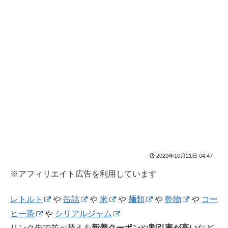
2020年10月21日 04:47
※アフィリエイト広告を利用しています
レトルト
や
缶詰
や
米
や
麺類
や
乾物
や
コー
ヒー茶
や
シリアルジャム
リンク先で並べ替えを
新着クーポン
や
割引率が高い
など