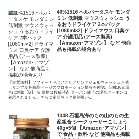
40%1516 ヘルパータスケ モンダ
特価
ミン 低刺激 マウスウォッシュ う
るおうドライケア 2本パック
[1080ml×2] ドライマウス 口臭ケ
ア 介護用品 (アース製薬)
【Amazon･アマゾン】 など 他商
品も掲載の場合あり
【実質無料】ソフィーナiPポアクリアリングジェルウォッシュお試
しサンプル各商品ページのプロモーション情報を確認。記載ある場
合は対象【B】 ※ 価格は投稿時点 クーポン終了の場合クーポンは
表示されません。さらに定期おトク便割引が...
1348 石垣島海のもの山のもの生
特価
産組合 シークヮーサーこしょう
40g×5個 【Amazon･アマゾン】
で 食品・飲料 など 他商品も掲載