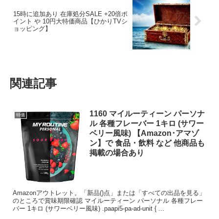
15時に追加あり 在庫処分SALE +20倍ポ
イント や 10円大特価商品【ひかりTVシ
ョッピング】
関連記事
1160 マイルーティーン パーソナ
特価
ル 各種フレーバー 1キロ (サワー
ベリー風味) 【Amazon･アマゾ
ン】で 食品・飲料 など 他商品も
掲載の場合あり
Amazonアウトレット。「新品()点」または「すべての出品を見る」
のところで賞味期限確認 マイルーティーン パーソナル 各種フレー
バー 1キロ (サワーベリー風味) .paapi5-pa-ad-unit { ...