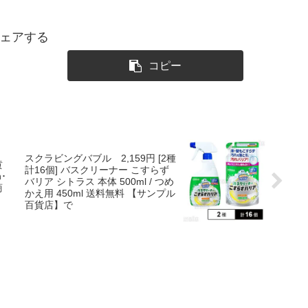
ェアする
コピー
スクラビングバブル 2,159円 [2種
黄
計16個] バスクリーナー こすらず
･
バリア シトラス 本体 500ml / つめ
商
かえ用 450ml 送料無料 【サンプル
百貨店】で