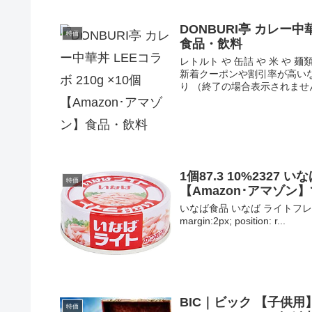
DONBURI亭 カレー中華
特価
食品・飲料
レトルト や 缶詰 や 米 や 
新着クーポンや割引率が高いな
り （終了の場合表示されません.
1個87.3 10%2327
特価
【Amazon･アマゾン
いなば食品 いなば ライトフレーク 70g×2
margin:2px; position: r...
BIC｜ビック 【子供用】B
特価