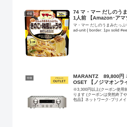
74 マ・マー だしの
特価
1人前 【Amazon･
マ・マー だしのうまみたっぷりの 
ad-unit { border: 1px solid #e
MARANTZ 89,800
特価
OSET 【ノジマオンラ
※3,300円以上(クーポン
ります (クーポンは突然終了や変
包品】ネットワーク･プリメイン