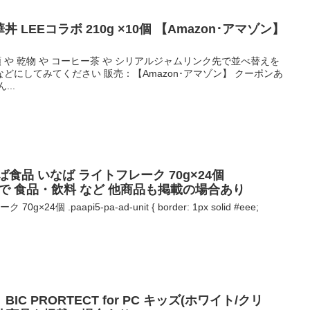
丼 LEEコラボ 210g ×10個 【Amazon･アマゾン】
麺類 や 乾物 や コーヒー茶 や シリアルジャムリンク先で並べ替えを
どにしてみてください 販売：【Amazon･アマゾン】 クーポンあ
..
 いなば食品 いなば ライトフレーク 70g×24個
】で 食品・飲料 など 他商品も掲載の場合あり
4個 .paapi5-pa-ad-unit { border: 1px solid #eee;
IC PRORTECT for PC キッズ(ホワイト/クリ