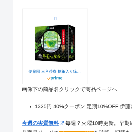
伊藤園 三角茶寮 抹茶入り緑茶 ティーバッグ 1.5g×50袋
画像下の商品名クリックで商品ページへ
1325円 40%クーポン 定期10%OFF 伊
今週の実質無料
毎週？火曜10時更新。早期