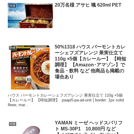
20万名様 アサヒ 颯 620ml PET
特価
50%1318 ハウス バーモントカレ
特価
ーシェフズアレンジ 果実仕立て
110g ×5個【カレールー】 【時短
調理】 【Amazon･アマゾン】で
食品・飲料 など 他商品も掲載の
場合あり
ハウス バーモントカレーシェフズアレンジ 果実仕立て 110g ×5個
【カレールー】 【時短調理】 .paapi5-pa-ad-unit { border: 1px solid
#eee; mar...
YAMAN ミーゼ ヘッドスパリフ
特価
ト MS-30P1 10,800円 など