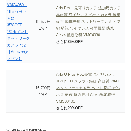
Arlo Pro – 見守りカメラ 追加用カメラ
高画質 ワイヤレス ペットカメラ 簡単
18,577円
設置 動体検知 ネットワークカメラ 防
1%P
犯 監視 ワイヤレス 夜間撮影 防水
Alexa 認定取得 VMC4030
さらに35%OFF
Arlo Q Plus PoE受電 見守りカメラ
1080p HD クラウド録画 高画質 Wi-Fi
15,709円
ネットワークカメラ ペット 防犯 ビジ
1%P
ネス 家族 屋内専用 Alexa認定取得
VMS3040S
さらに20%OFF