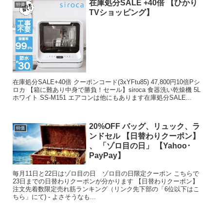
在庫処分SALE +40倍 【ひかり
特価
TVショッピング】
在庫処分SALE+40倍 クーポンコード(3xYFtu85) 47,800円10倍Pシ
ロカ 【箱に難あり中身で勝負！セール】siroca 食器洗い乾燥機 5L
ホワイト SS-M151 エアコンは他にもあります在庫処分SALE...
20%OFF バッグ、リュック、ラ
特価
ンドセル 【日替わりクーポン】
、 「ゾロ目の日」 【Yahoo･
PayPay】
毎月11日と22日はゾロ目の日 ゾロ目の日限定クーポン こちらで
23日までの日替わりクーポンが分かります 【日替わりクーポン】
注文先着数限定売れ筋ランキング（リンク先下部の「6位以下はこ
ちら」にて) - よさそうなも...