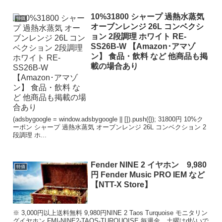
10%31800 シャープ 過熱水蒸気
特価
オーブンレンジ 26L コンベクシ
ョン 2段調理 ホワイト RE-
SS26B-W 【Amazon･アマゾ
ン】 食品・飲料 など 他商品も掲
載の場合あり
(adsbygoogle = window.adsbygoogle || []).push({}); 31800円 10%ク
ーポン シャープ 過熱水蒸気 オーブンレンジ 26L コンベクション 2
段調理 ホ...
Fender NINE 2 イヤホン 9,980
特価
円 Fender Music PRO IEM など
【NTT-X Store】
※ 3,000円以上送料無料 9,980円NINE 2 Taos Turquoise モニタリン
グイヤホン FMI-NINE2-TAOS-TURQUOISE 毎週金、土曜はd払いで