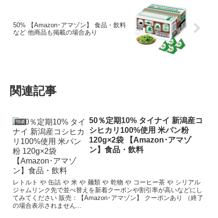
50% 【Amazon･アマゾン】 食品・飲料
など 他商品も掲載の場合あり
関連記事
50％定期10% タイナイ 新潟産コ
特価
シヒカリ100%使用 米パン粉
120g×2袋 【Amazon･アマゾ
ン】食品・飲料
レトルト や 缶詰 や 米 や 麺類 や 乾物 や コーヒー茶 や シリアル
ジャムリンク先で並べ替えを新着クーポンや割引率が高いなどにし
てみてください 販売：【Amazon･アマゾン】 クーポンあり （終了
の場合表示されません...