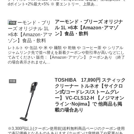
dポイント+2%最大+5% ※ 要エントリー、上限あ...
アーモンド・ブリーズ オリジナ
特価
ル 1L ×6本【Amazon･アマゾ
ン】食品・飲料
レトルト や 缶詰 や 米 や 麺類 や 乾物 や コーヒー茶 や シリアル
ジャムリンク先で並べ替えを新着クーポンや割引率が高いなどにし
てみてください 販売：【Amazon･アマゾン】 クーポンあり （終了
の場合表示されません...
TOSHIBA 17,890円 スティック
特価
クリーナー トルネオ【サイクロ
ン式/コードレス/ストームグレ
ー】 VC-CLS12-H 【ノジマオン
ライン･Nojima】で 他商品も掲
載の場合あり
※3,300円以上(クーポン使用前)送料無料商品ページのクーポン使用
で表記価格となるものもあります (クーポンは突然終了や変更があ