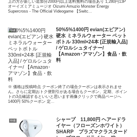
上の方が新しい追加分2000円以上送料無料の場合あり 1,280円13P
オーイズミアミュージオ Oizumi Amuzio Monster Energy
Supercross - The Official Videogame 【Switc...
50%5%1400円 evian(エビアン)
特価
硬水 ミネラルウォーター ペット
ボトル 330ml×24本 [正規輸入品]
/ ゲロルシュタイナー/
【Amazon･アマゾン】食品・飲
料
※ 価格は投稿時点 クーポン終了の場合クーポンは表示されませ
ん。さらに定期おトク便割引がある場合もクーポン、定期、ポイン
トの3点確認するといいと思います画像クリックで商品ページへ
1400円 50%クーポン 定...
シャープ 11,800円 ヘアードラ
特価
イヤー（フローズンホワイト）
SHARP プラズマクラスタード