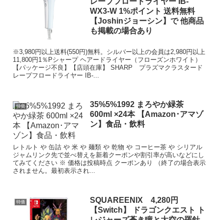
レープフロードライヤー IB-
WX3-W 1%ポイント 送料無料
【Joshinジョーシン】で 他商品
も掲載の場合あり
※3,980円以上送料(550円)無料。シルバー以上の会員は2,980円以上
11,800円1％Pシャープ ヘアードライヤー（フローズンホワイト）
【パッケージ不良】【店頭在庫】 SHARP プラズマクラスタード
レープフロードライヤー IB-...
35%5%1992 まろやか緑茶
特価
600ml ×24本 【Amazon･アマゾ
ン】食品・飲料
レトルト や 缶詰 や 米 や 麺類 や 乾物 や コーヒー茶 や シリアル
ジャムリンク先で並べ替えを新着クーポンや割引率が高いなどにし
てみてください ※ 価格は投稿時点 クーポンあり （終了の場合表示
されません。最初表示され...
SQUAREENIX 4,280円
特価
【Switch】 ドラゴンクエスト ト
レジャーズ蒼き瞳と大空の羅針