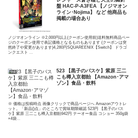
盤 HAC-P-A3FEA 【ノジマオン
ライン･Nojima】 など 他商品も
掲載の場合あり
ノジマオンライン ※2,000円以上(クーポン使用前)送料無料商品ペー
ジのクーポン使用で表記価格となるものもあります (クーポンは突
然終了や変更があります)4,280円SQUAREENIX【Switch】 ドラゴ
ンクエスト ...
523 【黒子のバスケ】紫原 三二
特価
こも樽入京都飴 【Amazon･アマ
ゾン】食品・飲料
※ 価格は投稿時点 画像クリックで商品ページへ Amazonアウトレ
ット。「新品()点」のところで賞味期限確認 523円 【黒子のバス
ケ】紫原 三二こも樽入京都飴942円 テーオー食品 コショー 350g袋
×4袋...