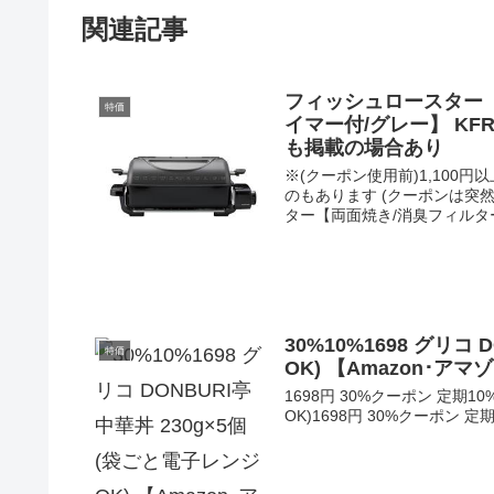
関連記事
フィッシュロースター 3,
特価
イマー付/グレー】 KFR
も掲載の場合あり
※(クーポン使用前)1,100
のもあります (クーポンは突然終
ター【両面焼き/消臭フィルター/
30%10%1698 グリコ
特価
OK) 【Amazon･
1698円 30%クーポン 定期10
OK)1698円 30%クーポン 定期