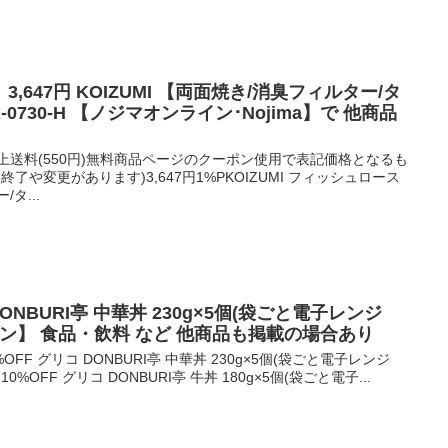
647円 KOIZUMI 【両面焼き/消臭フィルター/タ
-0730-H 【ノジマオンライン･Nojima】で 他商品
円以上送料(550円)無料商品ページのクーポン使用で表記価格となるも
了や変更があります)3,647円1%PKOIZUMI フィッシュロース
タ...
 DONBURI亭 中華丼 230g×5個(袋ごと電子レンジ
アマゾン】 食品・飲料 など 他商品も掲載の場合あり
%OFF グリコ DONBURI亭 中華丼 230g×5個(袋ごと電子レンジ
10%OFF グリコ DONBURI亭 牛丼 180g×5個(袋ごと電子...