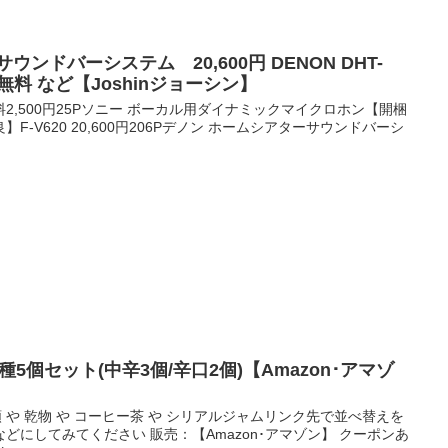
ンドバーシステム 20,600円 DENON DHT-
料無料 など【Joshinジョーシン】
)無料2,500円25Pソニー ボーカル用ダイナミックマイクロホン【開梱
-V620 20,600円206Pデノン ホームシアターサウンドバーシ
.
種5個セット(中辛3個/辛口2個)【Amazon･アマゾ
麺類 や 乾物 や コーヒー茶 や シリアルジャムリンク先で並べ替えを
どにしてみてください 販売：【Amazon･アマゾン】 クーポンあ