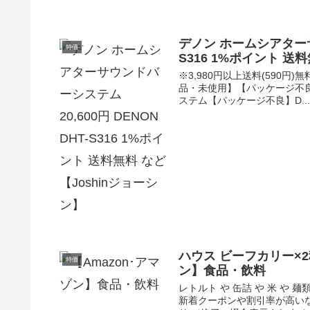
デノン ホームシアターサウ
特価
S316 1%ポイント 送
※3,980円以上送料(590円
品・未使用】【パッケージ不良】F
ステム【パッケージ不良】D..
ハウス ビーフカリー×2
特価
ン】食品・飲料
レトルト や 缶詰 や 米 や 
新着クーポンや割引率が高いな