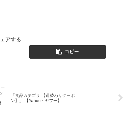
ェアする
コピー
リー
ッ
「食品カテゴリ 【週替わりクーポ
ン】」 【Yahoo・ヤフー】
掲