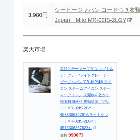
シービージャパン コードつき衣類
3,980円
Japan Mlte MR-02IS-2LGY
楽天市場
衣類スチーマープラスmlte(ミル
テ）グレー/ライトグレー シー
ビージャパン(CB JAPAN) アイ
ロン スチームアイロン スチー
マーアイロン 洗濯物を乾かす
梅雨時期便利 衣類除菌（グレ
ー：MR-02IS-2GY：
4573306867616/ライトグレ
ー：MR-02IS-2LGY：
4573306867623）
9900円
価格: