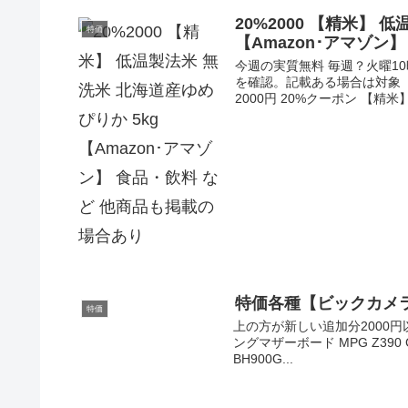
20%2000 【精米】 
特価
【Amazon･アマゾン
今週の実質無料 毎週？火曜1
を確認。記載ある場合は対象【
2000円 20%クーポン 【精米】
特価各種【ビックカメラ
特価
上の方が新しい追加分2000円以
ングマザーボード MPG Z390 GAM
BH900G...