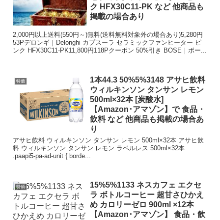
ク HFX30C11-PK など 他商品も
掲載の場合あり
2,000円以上送料(550円～)無料(送料無料対象外の場合あり)5,280円
53Pデロンギ｜Delonghi カプスーラ セラミックファンヒーター ピ
ンク HFX30C11-PK11,800円118Pクーポン 50%引き BOSE｜ボー...
1本44.3 50%5%3148 アサヒ飲料
特価
ウィルキンソン タンサン レモン
500ml×32本 [炭酸水]
【Amazon･アマゾン】で 食品・
飲料 など 他商品も掲載の場合あ
り
アサヒ飲料 ウィルキンソン タンサン レモン 500ml×32本 アサヒ飲
料 ウィルキンソン タンサン レモン ラベルレス 500ml×32本
.paapi5-pa-ad-unit { borde...
15%5%1133 ネスカフェ エクセ
特価
ラ ボトルコーヒー 超甘さひかえ
め カロリーゼロ 900ml ×12本
【Amazon･アマゾン】 食品・飲