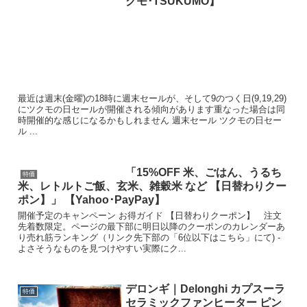
クモ･TSUKUMO】
最近は週末(金曜)の18時に週末セールが、そして9のつく日(9,19,29)
にツクモの日セールが開催される傾向があります重なった場合は同
時開催的な感じになるかもしれません 週末セール ツクモの日セー
ル ...
「15%OFF 米、ごはん、うるち
特価
米、レトルトご飯、玄米、雑穀米 など 【日替わりクー
ポン】」 【Yahoo･PayPay】
開催予定のキャンペーン お得ガイド 【日替わりクーポン】 注文
先着数限定。ページの最下部に明日以降のクーポンのカレンダーあ
り売れ筋ランキング（リンク先下部の「6位以下はこちら」にて) -
よさそうなものを見つけやすい実際にク...
デロンギ｜Delonghi カプスーラ
特価
セラミックファンヒーター ピン