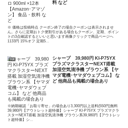
料 など
※ 価格は投稿時点 クーポン終了の場合クーポンは表示されませ
ん。さらに定期おトク便割引がある場合もクーポン、定期、ポイン
トの3点確認するといいと思います画像クリックで商品ページへ
1133円 15%オフ 定期5...
シャープ 39,980円 KI-P75YX
特価
プラズマクラスターNEXT搭載
加湿空気清浄機 ブラウン系 【ヤ
マダ電機･ヤマダウェブコム】 な
ど 他商品も掲載の場合あり
※納期確認「お取り寄せ」の場合あり3,300円以上送料(550円)無料
39,980円【アウトレット超特価】シャープ KI-P75YX プラズマクラ
スターNEXT搭載 加湿空気清浄機 ブラウン系39,980円【アウトレッ
ト超特価】シ...