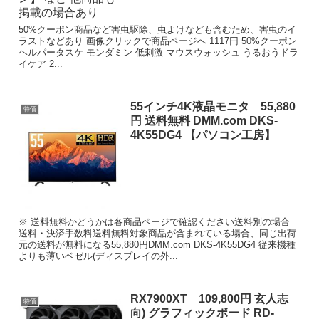
50%クーポン商品など害虫駆除、虫よけなども含むため、害虫のイ
ラストなどあり 画像クリックで商品ページへ 1117円 50%クーポン
ヘルパータスケ モンダミン 低刺激 マウスウォッシュ うるおうドラ
イケア 2...
55インチ4K液晶モニタ 55,880
特価
円 送料無料 DMM.com DKS-
4K55DG4 【パソコン工房】
※ 送料無料かどうかは各商品ページで確認ください送料別の場合
送料・決済手数料送料無料対象商品が含まれている場合、同じ出荷
元の送料が無料になる55,880円DMM.com DKS-4K55DG4 従来機種
よりも薄いベゼル(ディスプレイの外...
RX7900XT 109,800円 玄人志
特価
向) グラフィックボード RD-