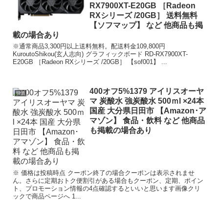
RX7900XT-E20GB ［Radeon
RXシリーズ /20GB］ 送料無料
【ソフマップ】 など 他商品も掲
載の場合あり
※通常商品3,300円以上送料無料。配送料金109,800円
KuroutoShikou(玄人志向) グラフィックボード RD-RX7900XT-
E20GB ［Radeon RXシリーズ /20GB］ 【sof001】 ...
400オフ5%1379 アイリスオーヤ
特価
マ 炭酸水 強炭酸水 500ｍl ×24本
国産 大分県日田市 【Amazon･ア
マゾン】 食品・飲料 など 他商品
も掲載の場合あり
※ 価格は投稿時点 クーポン終了の場合クーポンは表示されませ
ん。さらに定期おトク便割引がある場合もクーポン、定期、ポイン
ト、プロモーション情報の4点確認するといいと思います画像クリ
ックで商品ページへ 1...