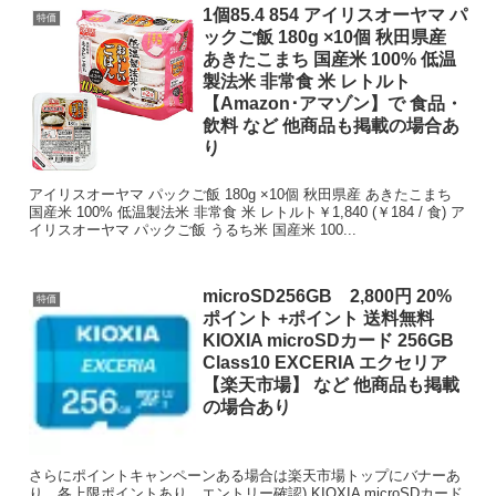
1個85.4 854 アイリスオーヤマ パ
特価
ックご飯 180g ×10個 秋田県産
あきたこまち 国産米 100% 低温
製法米 非常食 米 レトルト
【Amazon･アマゾン】で 食品・
飲料 など 他商品も掲載の場合あ
り
アイリスオーヤマ パックご飯 180g ×10個 秋田県産 あきたこまち
国産米 100% 低温製法米 非常食 米 レトルト￥1,840 (￥184 / 食) ア
イリスオーヤマ パックご飯 うるち米 国産米 100...
microSD256GB 2,800円 20%
特価
ポイント +ポイント 送料無料
KIOXIA microSDカード 256GB
Class10 EXCERIA エクセリア
【楽天市場】 など 他商品も掲載
の場合あり
さらにポイントキャンペーンある場合は楽天市場トップにバナーあ
り。各上限ポイントあり。エントリー確認) KIOXIA microSDカード