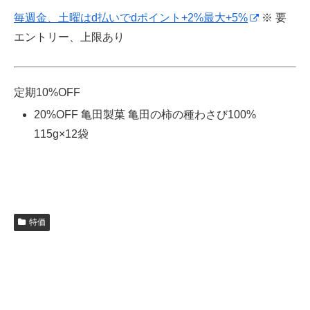
毎週金、土曜はd払いでdポイント+2%最大+5%
※ 要
エントリー、上限あり
定期10%OFF
20%OFF 亀田製菓 亀田の柿の種わさび100%
115g×12袋
特価