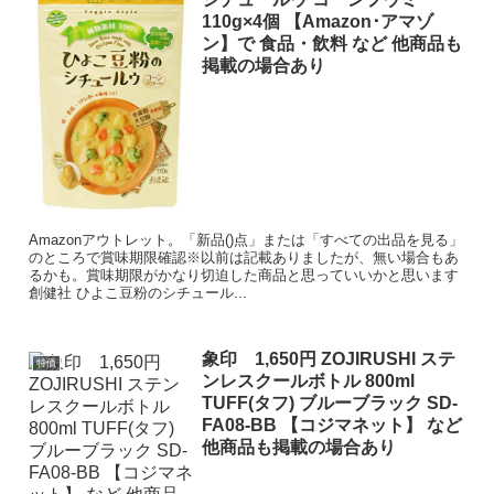
110g×4個 【Amazon･アマゾ
ン】で 食品・飲料 など 他商品も
掲載の場合あり
Amazonアウトレット。「新品()点」または「すべての出品を見る」
のところで賞味期限確認※以前は記載ありましたが、無い場合もあ
るかも。賞味期限がかなり切迫した商品と思っていいかと思います
創健社 ひよこ豆粉のシチュール...
象印 1,650円 ZOJIRUSHI ステ
特価
ンレスクールボトル 800ml
TUFF(タフ) ブルーブラック SD-
FA08-BB 【コジマネット】 など
他商品も掲載の場合あり