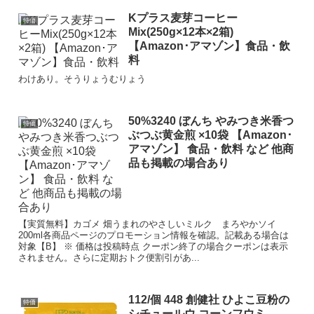
Kプラス麦芽コーヒー
特価
Mix(250g×12本×2箱)
【Amazon･アマゾン】食品・飲
料
わけあり。そうりょうむりょう
50%3240 ぼんち やみつき米香つ
特価
ぶつぶ黄金煎 ×10袋 【Amazon･
アマゾン】 食品・飲料 など 他商
品も掲載の場合あり
【実質無料】カゴメ 畑うまれのやさしいミルク まろやかソイ
200ml各商品ページのプロモーション情報を確認。記載ある場合は
対象【B】 ※ 価格は投稿時点 クーポン終了の場合クーポンは表示
されません。さらに定期おトク便割引があ...
112/個 448 創健社 ひよこ豆粉の
特価
シチュールウ コーンフウミ