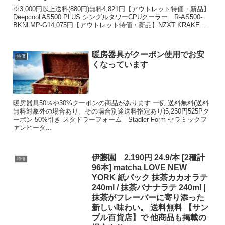
※3,000円以上送料(880円)無料4,821円【アウトレット特価・新品】
Deepcool AS500 PLUS シングルタワーCPUクーラー｜R-AS500-
BKNLMP-G14,075円【アウトレット特価・新品】NZXT KRAKE...
暖房器具がクーポン使用でお安
特価
くなっています
暖房器具50％や30%クーポンの商品があります 一例 送料無料(送料
無料対象外の場合あり。その場合別途送料指定あり)5,250円525Pク
ーポン 50%引き スタドラーフォーム｜Stadler Form セラミックフ
ァンヒータ...
伊藤園 2,190円 24.9/本 [2種計
特価
96本] matcha LOVE NEW
YORK 紙パック 抹茶カカオラテ
240ml / 抹茶バナナラテ 240ml |
抹茶がフレーバーに寄り添った
新しい味わい。 送料無料 【サン
プル百貨店】で 他商品も掲載の