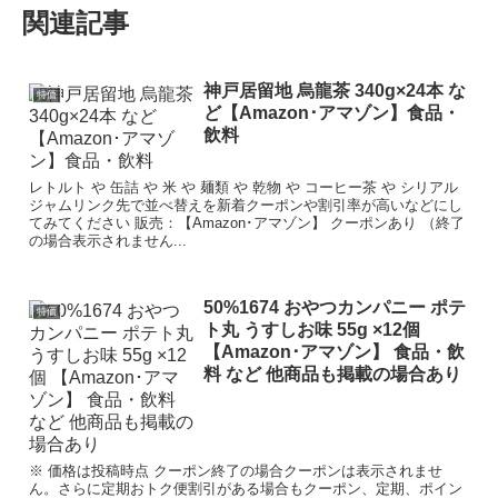
関連記事
神戸居留地 烏龍茶 340g×24本 な
特価
ど【Amazon･アマゾン】食品・
飲料
レトルト や 缶詰 や 米 や 麺類 や 乾物 や コーヒー茶 や シリアル
ジャムリンク先で並べ替えを新着クーポンや割引率が高いなどにし
てみてください 販売：【Amazon･アマゾン】 クーポンあり （終了
の場合表示されません...
50%1674 おやつカンパニー ポテ
特価
ト丸 うすしお味 55g ×12個
【Amazon･アマゾン】 食品・飲
料 など 他商品も掲載の場合あり
※ 価格は投稿時点 クーポン終了の場合クーポンは表示されませ
ん。さらに定期おトク便割引がある場合もクーポン、定期、ポイン