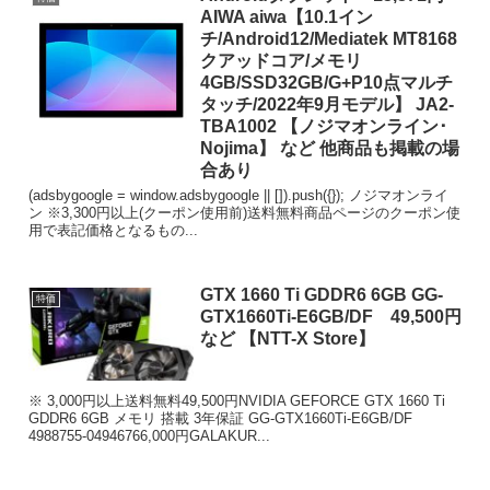
AIWA aiwa【10.1イン
チ/Android12/Mediatek MT8168
クアッドコア/メモリ
4GB/SSD32GB/G+P10点マルチ
タッチ/2022年9月モデル】 JA2-
TBA1002 【ノジマオンライン･
Nojima】 など 他商品も掲載の場
合あり
(adsbygoogle = window.adsbygoogle || []).push({}); ノジマオンライ
ン ※3,300円以上(クーポン使用前)送料無料商品ページのクーポン使
用で表記価格となるもの...
GTX 1660 Ti GDDR6 6GB GG-
特価
GTX1660Ti-E6GB/DF 49,500円
など 【NTT-X Store】
※ 3,000円以上送料無料49,500円NVIDIA GEFORCE GTX 1660 Ti
GDDR6 6GB メモリ 搭載 3年保証 GG-GTX1660Ti-E6GB/DF
4988755-04946766,000円GALAKUR...