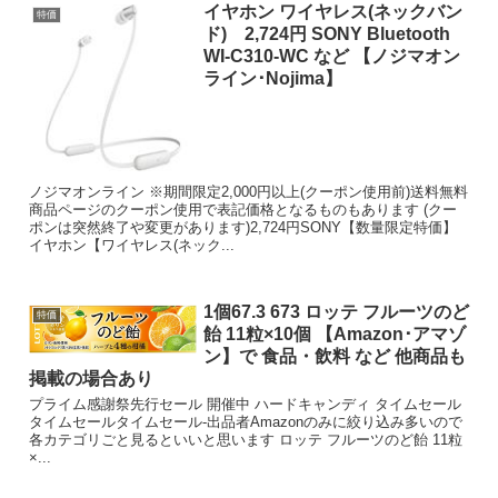
イヤホン ワイヤレス(ネックバン
特価
ド) 2,724円 SONY Bluetooth
WI-C310-WC など 【ノジマオン
ライン･Nojima】
ノジマオンライン ※期間限定2,000円以上(クーポン使用前)送料無料
商品ページのクーポン使用で表記価格となるものもあります (クー
ポンは突然終了や変更があります)2,724円SONY【数量限定特価】
イヤホン【ワイヤレス(ネック...
1個67.3 673 ロッテ フルーツのど
特価
飴 11粒×10個 【Amazon･アマゾ
ン】で 食品・飲料 など 他商品も
掲載の場合あり
プライム感謝祭先行セール 開催中 ハードキャンディ タイムセール
タイムセールタイムセール-出品者Amazonのみに絞り込み多いので
各カテゴリごと見るといいと思います ロッテ フルーツのど飴 11粒
×...