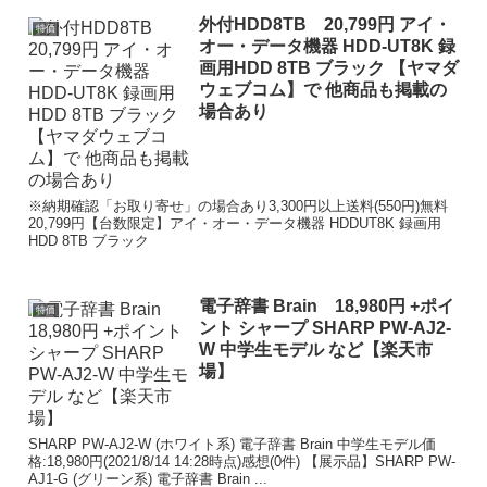
外付HDD8TB 20,799円 アイ・
特価
オー・データ機器 HDD-UT8K 録
画用HDD 8TB ブラック 【ヤマダ
ウェブコム】で 他商品も掲載の
場合あり
※納期確認「お取り寄せ」の場合あり3,300円以上送料(550円)無料
20,799円【台数限定】アイ・オー・データ機器 HDDUT8K 録画用
HDD 8TB ブラック
電子辞書 Brain 18,980円 +ポイ
特価
ント シャープ SHARP PW-AJ2-
W 中学生モデル など【楽天市
場】
SHARP PW-AJ2-W (ホワイト系) 電子辞書 Brain 中学生モデル価
格:18,980円(2021/8/14 14:28時点)感想(0件) 【展示品】SHARP PW-
AJ1-G (グリーン系) 電子辞書 Brain ...