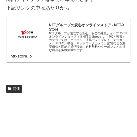
下記リンクの中段あたりから
NTTグループの安心オンラインストア - NTT-X
Store
NTTグループが運営する安心・安全の通販ショップ OCN
オンラインショップ（旧NTT-X Store）。「PC・家電」
カテゴリでは、パソコン、液晶ディスプレイ、デジカ
メ、デジタル機器、ネットワークカメラ、家電などを激
安価格と即納で通信販売！送料無料やクーポンなどお得
な商品を多数掲載中です。
nttxstore.jp
特価