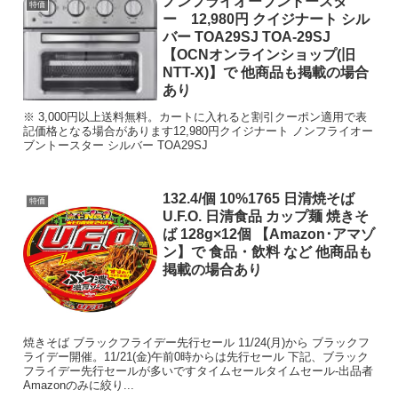
ノンフライオーブントースタ
特価
ー 12,980円 クイジナート シル
バー TOA29SJ TOA-29SJ
【OCNオンラインショップ(旧
NTT-X)】で 他商品も掲載の場合
あり
※ 3,000円以上送料無料。カートに入れると割引クーポン適用で表
記価格となる場合があります12,980円クイジナート ノンフライオー
ブントースター シルバー TOA29SJ
132.4/個 10%1765 日清焼そば
特価
U.F.O. 日清食品 カップ麺 焼きそ
ば 128g×12個 【Amazon･アマゾ
ン】で 食品・飲料 など 他商品も
掲載の場合あり
焼きそば ブラックフライデー先行セール 11/24(月)から ブラックフ
ライデー開催。11/21(金)午前0時からは先行セール 下記、ブラック
フライデー先行セールが多いですタイムセールタイムセール-出品者
Amazonのみに絞り...