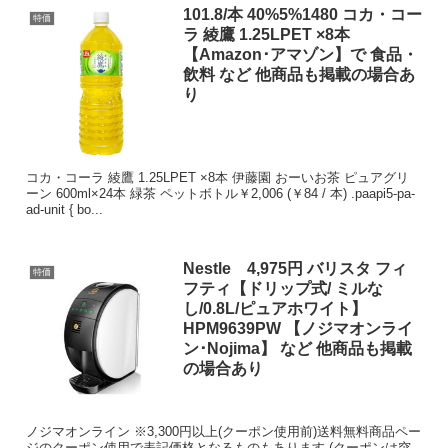
101.8/本 40%5%1480 コカ・コー
特価
ラ 綾鷹 1.25LPET ×8本
【Amazon･アマゾン】で 食品・
飲料 など 他商品も掲載の場合あ
り
コカ・コーラ 綾鷹 1.25LPET ×8本 伊藤園 おーいお茶 ピュアグリ
ーン 600ml×24本 緑茶 ペットボトル￥2,006 (￥84 / 本) .paapi5-pa-
ad-unit { bo...
Nestle 4,975円 バリスタ フィ
特価
フティ【ドリップ式/ ミルな
し/0.8L/ピュアホワイト】
HPM9639PW 【ノジマオンライ
ン･Nojima】 など 他商品も掲載
の場合あり
ノジマオンライン ※3,300円以上(クーポン使用前)送料無料商品ペー
ジのクーポン使用で表記価格となるものもあります (クーポンは突