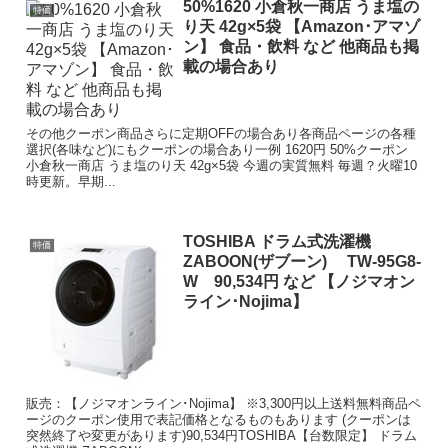
50%1620 小倉秋一商店 うま塩の
特価
り天 42g×5袋 【Amazon･アマゾ
ン】 食品・飲料 など 他商品も掲
載の場合あり
その他クーポン商品さらに定期OFFの場合あり各商品ページの各種
選択(各味など)にもクーポンの場合あり一例 1620円 50%クーポン
小倉秋一商店 うま塩のり天 42g×5袋 今週の実質無料 毎週？火曜10
時更新。早期...
TOSHIBA ドラム式洗濯機
特価
ZABOON(ザブーン) TW-95G8-
W 90,534円 など 【ノジマオン
ライン･Nojima】
販売：【ノジマオンライン･Nojima】 ※3,300円以上送料無料商品ペ
ージのクーポン使用で表記価格となるものもあります (クーポンは
突然終了や変更があります)90,534円TOSHIBA【台数限定】 ドラム