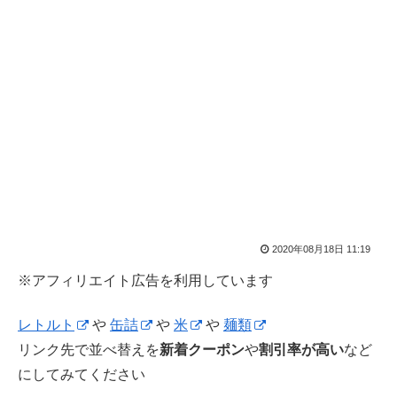
2020年08月18日 11:19
※アフィリエイト広告を利用しています
レトルト
や
缶詰
や
米
や
麺類
リンク先で並べ替えを
新着クーポン
や
割引率が高い
など
にしてみてください