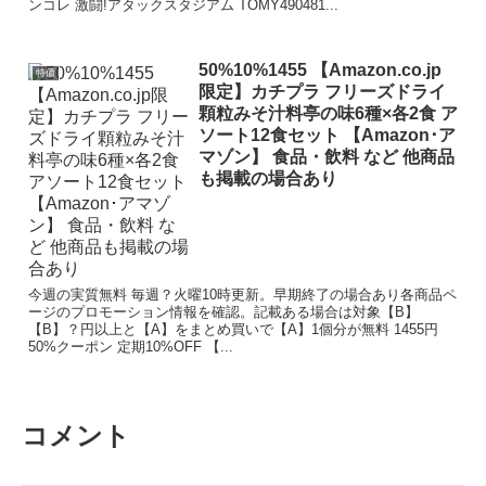
ンコレ 激闘!アタックスタジアム TOMY490481...
50%10%1455 【Amazon.co.jp
特価
限定】カチプラ フリーズドライ
顆粒みそ汁料亭の味6種×各2食 ア
ソート12食セット 【Amazon･ア
マゾン】 食品・飲料 など 他商品
も掲載の場合あり
今週の実質無料 毎週？火曜10時更新。早期終了の場合あり各商品ペ
ージのプロモーション情報を確認。記載ある場合は対象【B】
【B】？円以上と【A】をまとめ買いで【A】1個分が無料 1455円
50%クーポン 定期10%OFF 【...
コメント