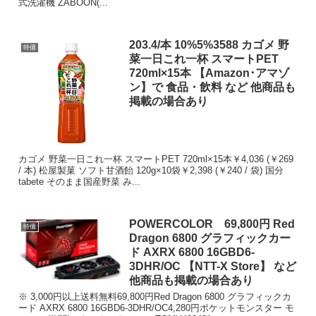
式洗濯機 ZABOON(...
203.4/本 10%5%3588 カゴメ 野
特価
菜一日これ一杯 スマートPET
720ml×15本 【Amazon･アマゾ
ン】で 食品・飲料 など 他商品も
掲載の場合あり
カゴメ 野菜一日これ一杯 スマートPET 720ml×15本￥4,036 (￥269
/ 本) 松屋製菓 ソフト甘酒飴 120g×10袋￥2,398 (￥240 / 袋) 国分
tabete そのまま国産野菜 み...
POWERCOLOR 69,800円 Red
特価
Dragon 6800 グラフィックカー
ド AXRX 6800 16GBD6-
3DHR/OC 【NTT-X Store】 など
他商品も掲載の場合あり
※ 3,000円以上送料無料69,800円Red Dragon 6800 グラフィックカ
ード AXRX 6800 16GBD6-3DHR/OC4,280円ポケットモンスター モ