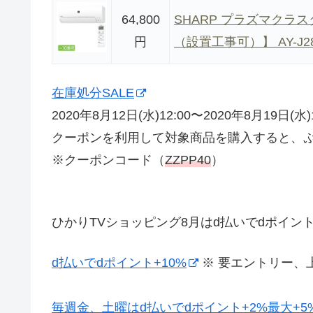
64,800
SHARP プラズマクラス
円
（設置工事可）】 AY-J2
在庫処分SALE
2020年8月12日(水)12:00〜2020年8月19日(水)1
クーポンを利用して対象商品を購入すると、ぷ
※クーポンコード（
ZZPP40
）
ひかりTVショッピング8月はd払いでdポイント
d払いでdポイント+10%
※ 要エントリー、上
毎週金、土曜はd払いでdポイント+2%最大+5