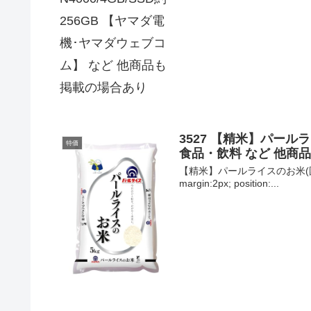
3527 【精米】パール
特価
食品・飲料 など 他商
【精米】パールライスのお米(国産米)5ｋｇ￥
margin:2px; position:...